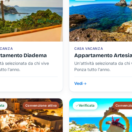
ACANZA
CASA VACANZA
tamento Diadema
Appartamento Artesi
ità selezionata da chi vive
Un'attività selezionata da chi 
tto l'anno.
Ponza tutto l'anno.
Vedi
ata
Convenzione attiva
Verificata
Convenzio