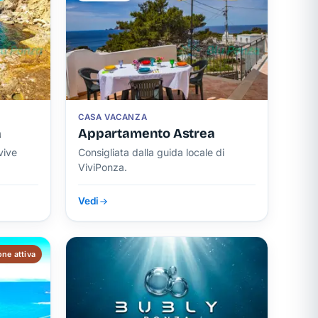
CASA VACANZA
a
Appartamento Astrea
vive
Consigliata dalla guida locale di
ViviPonza.
Vedi
ne attiva