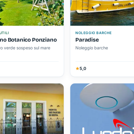
UTILI
NOLEGGIO BARCHE
ino Botanico Ponziano
Paradise
ro verde sospeso sul mare
Noleggio barche
5,0