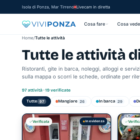
Isola di Ponza, Mar Tirreno
Livecam in diretta
Cosa fare
Cosa vede
Home
/
Tutte le attività
Tutte le attività 
Ristoranti, gite in barca, noleggi, alloggi e serviz
sulla mappa o scorri le schede, ordinate per ril
97 attività · 19 verificate
Tutte
Mangiare
In barca
D
97
26
29
In evidenza
Verificata
Verific