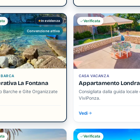
Verificata
In evidenza
ata
Convenzione attiva
 BARCA
CASA VACANZA
rativa La Fontana
Appartamento Londra
o Barche e Gite Organizzate
Consigliata dalla guida locale 
ViviPonza.
Vedi
ata
Verificata