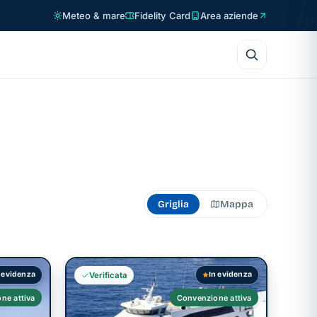
Meteo & mare
Fidelity Card
Area aziende
Griglia
Mappa
 evidenza
In evidenza
Verificata
ne attiva
Convenzione attiva