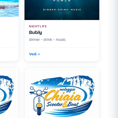
NIGHTLIFE
Bubly
dinner - drink - music
Vedi