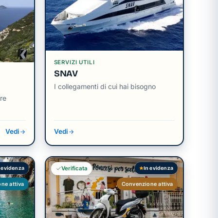
SERVIZI UTILI
SNAV
I collegamenti di cui hai bisogno
re
Vedi
Vedi
 evidenza
In evidenza
Verificata
ne attiva
Convenzione attiva