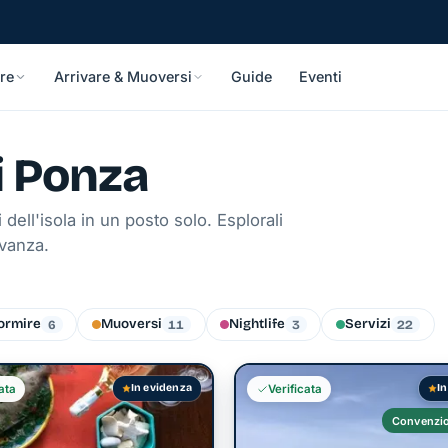
re
Arrivare & Muoversi
Guide
Eventi
di Ponza
i dell'isola in un posto solo. Esplorali
evanza.
ormire
Muoversi
Nightlife
Servizi
6
11
3
22
In evidenza
In
ata
Verificata
Convenzio