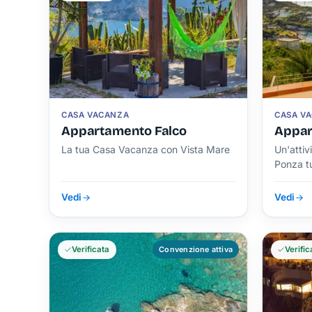
CASA VACANZA
CASA V
Appartamento Falco
Appar
La tua Casa Vacanza con Vista Mare
Un'attiv
Ponza tu
Vedi
Vedi
Verificata
Convenzione attiva
Verific