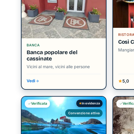
RISTOR
Così 
BANCA
Mangiare
Banca popolare del
cassinate
Vicini al mare, vicini alle persone
5,0
Vedi
In evidenza
Verificata
Verific
Convenzione attiva