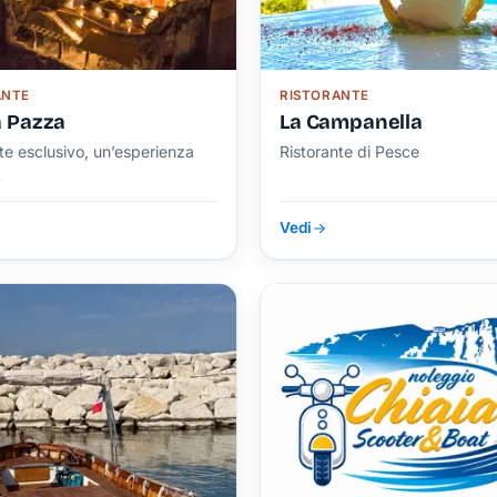
ANTE
RISTORANTE
 Pazza
La Campanella
te esclusivo, un’esperienza
Ristorante di Pesce
t
Vedi