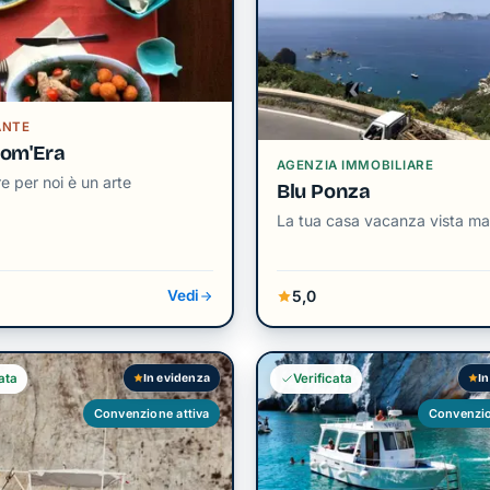
ANTE
Com'Era
AGENZIA IMMOBILIARE
 per noi è un arte
Blu Ponza
La tua casa vacanza vista ma
5,0
Vedi
In evidenza
In
ata
Verificata
Convenzione attiva
Convenzio