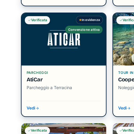
In evidenza
Verificata
Verific
Convenzione attiva
PARCHEGGI
TOUR IN
AtiCar
Coope
Parcheggio a Terracina
Noleggi
Vedi
Vedi
Verificata
Verific