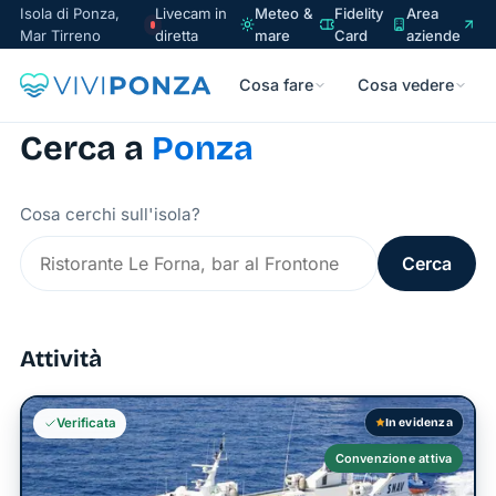
Isola di Ponza,
Livecam in
Meteo &
Fidelity
Area
Mar Tirreno
diretta
mare
Card
aziende
Cosa fare
Cosa vedere
Cerca a
Ponza
Cosa cerchi sull'isola?
Cerca
Attività
In evidenza
Verificata
Convenzione attiva