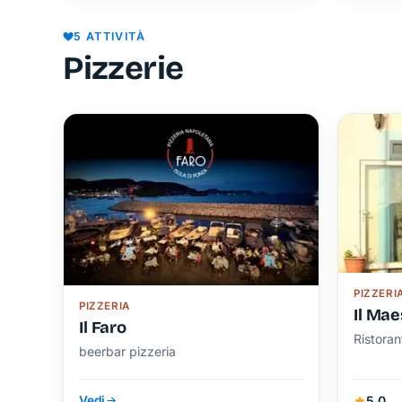
5 ATTIVITÀ
Pizzerie
PIZZERI
PIZZERIA
Il Mae
Il Faro
Ristoran
beerbar pizzeria
5,0
Vedi