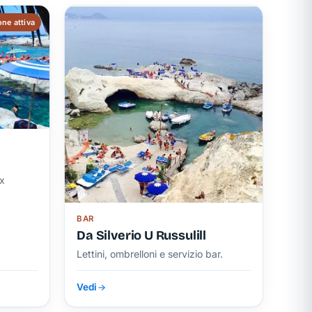
ne attiva
ax
BAR
Da Silverio U Russulill
Lettini, ombrelloni e servizio bar.
Vedi