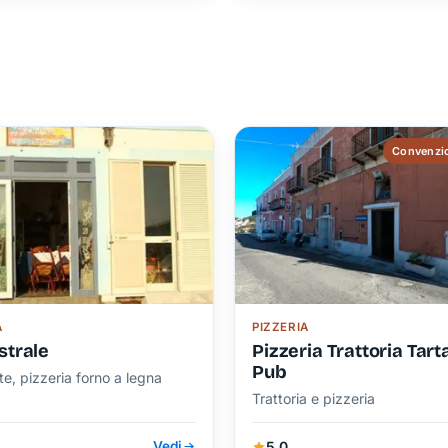
Convenzio
A
PIZZERIA
strale
Pizzeria Trattoria Tar
Pub
te, pizzeria forno a legna
Trattoria e pizzeria
5,0
Vedi