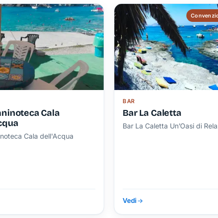
Convenzio
BAR
aninoteca Cala
Bar La Caletta
Acqua
Bar La Caletta Un’Oasi di Rel
inoteca Cala dell'Acqua
Vedi