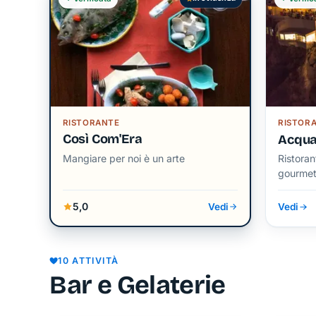
RISTORANTE
RISTOR
Così Com'Era
Acqua
Mangiare per noi è un arte
Ristoran
gourme
5,0
Vedi
Vedi
10 ATTIVITÀ
Bar e Gelaterie