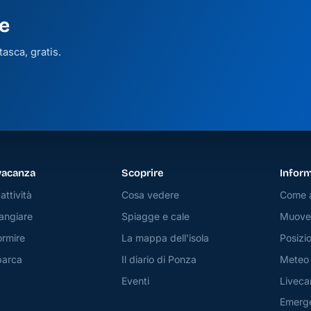
e
asca, gratis.
vacanza
Scoprire
Inform
attività
Cosa vedere
Come a
angiare
Spiagge e cale
Muover
rmire
La mappa dell'isola
Posizio
barca
Il diario di Ponza
Meteo
Eventi
Livec
Emerg