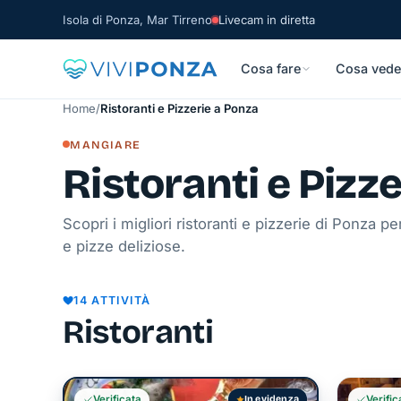
Isola di Ponza, Mar Tirreno
Livecam in diretta
Cosa fare
Cosa vede
Home
/
Ristoranti e Pizzerie a Ponza
MANGIARE
Ristoranti e Pizz
Scopri i migliori ristoranti e pizzerie di Ponza 
e pizze deliziose.
14 ATTIVITÀ
Ristoranti
Verific
In evidenza
Verificata