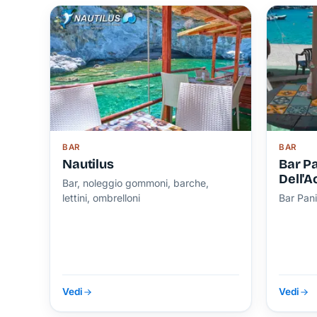
BAR
BAR
Nautilus
Bar P
Dell'
Bar, noleggio gommoni, barche,
lettini, ombrelloni
Bar Pan
Vedi
Vedi