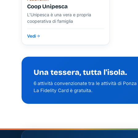
Coop Unipesca
L’Unipesca è una vera e propria
cooperativa di famiglia
Vedi
Una tessera, tutta l'isola.
6 attività convenzionate tra le attività di Ponza
La Fidelity Card è gratuita.