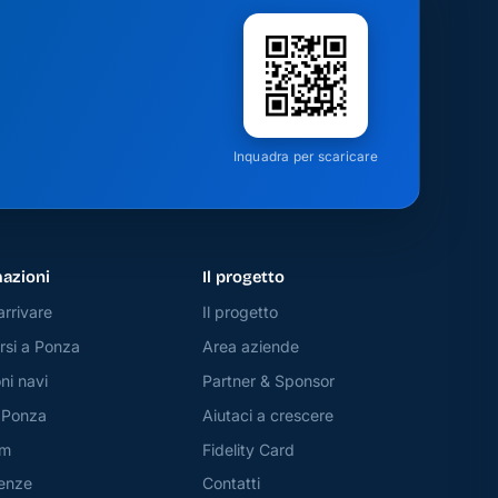
Inquadra per scaricare
azioni
Il progetto
rrivare
Il progetto
si a Ponza
Area aziende
ni navi
Partner & Sponsor
 Ponza
Aiutaci a crescere
am
Fidelity Card
enze
Contatti