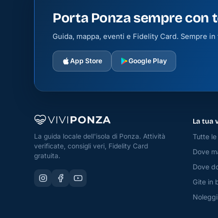
Porta Ponza sempre con t
Guida, mappa, eventi e Fidelity Card. Sempre in t
App Store
Google Play
La tua 
Tutte le 
La guida locale dell'isola di Ponza. Attività
verificate, consigli veri, Fidelity Card
Dove m
gratuita.
Dove do
Gite in 
Noleggi