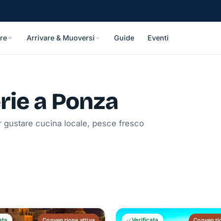
re
Arrivare & Muoversi
Guide
Eventi
erie a Ponza
per gustare cucina locale, pesce fresco
ata
Convenzione attiva
Verificata
Convenzio