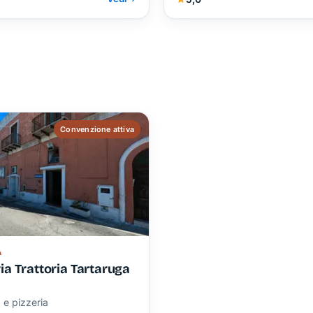
Convenzione attiva
A
ia Trattoria Tartaruga
a e pizzeria