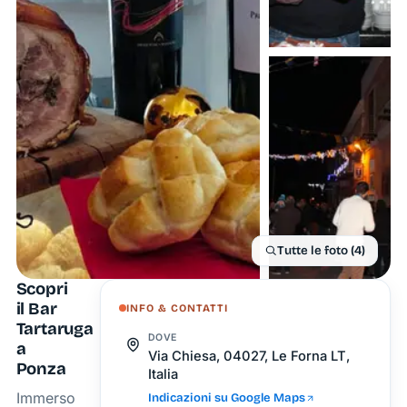
Tutte le foto (4)
Scopri
il Bar
INFO & CONTATTI
Tartaruga
DOVE
a
Via Chiesa, 04027, Le Forna LT,
Ponza
Italia
Immerso
Indicazioni su Google Maps