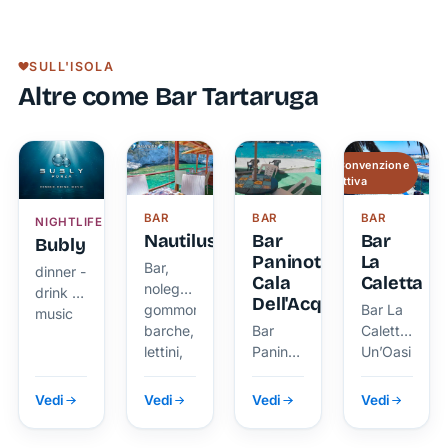
e lo
di
dove
Naturali
scoglio
Ponza:
affiora il
sono
della
un
relitto
una
SULL'ISOLA
Tartaruga
angolo
della
delle
Altre come Bar Tartaruga
di
nave
mete più
paradiso
mercantile
ambite e
tra mare
Maria
frequentate
cristallino
Costanza
dell’isola
Convenzione
e
di Ponza
attiva
tramonti
mozzafiato
BAR
BAR
BAR
NIGHTLIFE
Nautilus
Bar
Bar
Bubly
Paninoteca
La
Bar,
dinner -
Cala
Caletta
noleggio
drink -
Dell'Acqua
gommoni,
Bar La
music
barche,
Bar
Caletta
lettini,
Paninoteca
Un’Oasi
ombrelloni
Cala
di Relax
dell'Acqua
Vedi
Vedi
Vedi
Vedi