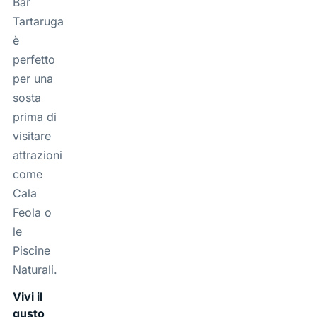
Bar
Tartaruga
è
perfetto
per una
sosta
prima di
visitare
attrazioni
come
Cala
Feola o
le
Piscine
Naturali.
Vivi il
gusto