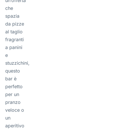
un’offerta
che
spazia
da pizze
al taglio
fragranti
a panini
e
stuzzichini,
questo
bar è
perfetto
per un
pranzo
veloce o
un
aperitivo