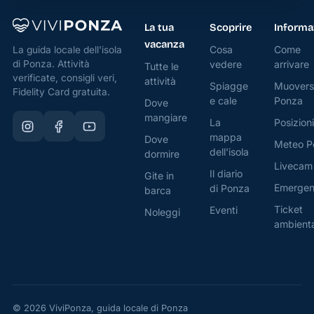
La tua
Scoprire
Informa
vacanza
Cosa
Come
La guida locale dell'isola
di Ponza. Attività
vedere
arrivare
Tutte le
verificate, consigli veri,
attività
Spiagge
Muovers
Fidelity Card gratuita.
e cale
Ponza
Dove
mangiare
La
Posizioni
mappa
Dove
Meteo P
dell'isola
dormire
Livecam
Il diario
Gite in
Emerge
di Ponza
barca
Ticket
Eventi
Noleggi
ambient
© 2026 ViviPonza, guida locale di Ponza