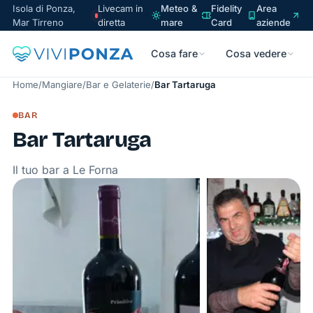
Isola di Ponza,
Livecam in
Meteo &
Fidelity
Area
Mar Tirreno
diretta
mare
Card
aziende
Cosa fare
Cosa vedere
Home
/
Mangiare
/
Bar e Gelaterie
/
Bar Tartaruga
BAR
Bar Tartaruga
Il tuo bar a Le Forna