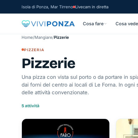
Isola di Ponza, Mar Tirreno
Livecam in diretta
Cosa fare
Cosa vede
Home
/
Mangiare
/
Pizzerie
PIZZERIA
Pizzerie
Una pizza con vista sul porto o da portare in spia
dai forni del centro ai locali di Le Forna. In ogn
delle attività convenzionate.
5 attività