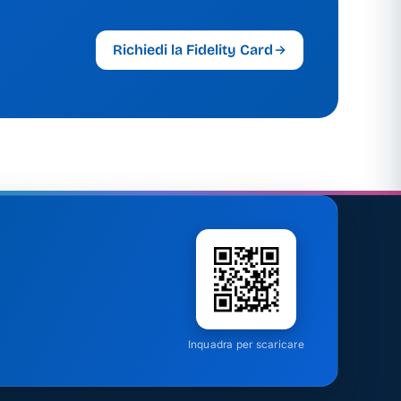
Richiedi la Fidelity Card
Inquadra per scaricare