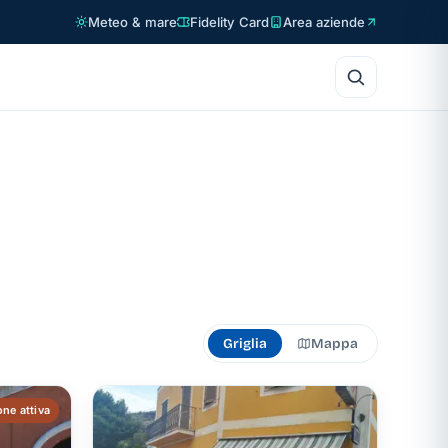
Meteo & mare
Fidelity Card
Area aziende
Griglia
Mappa
ne attiva