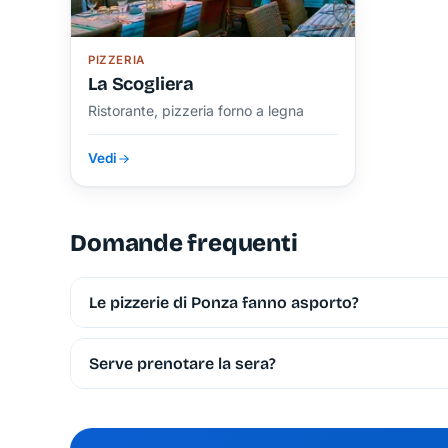
PIZZERIA
La Scogliera
Ristorante, pizzeria forno a legna
Vedi
Domande frequenti
Le pizzerie di Ponza fanno asporto?
Diverse sì: è comodo se hai una casa vacanza 
prima nelle serate di punta.
Serve prenotare la sera?
In alta stagione la prenotazione aiuta, soprattut