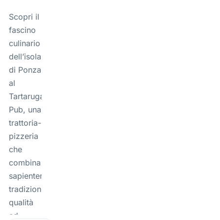
Scopri il
fascino
culinario
dell’isola
di Ponza
al
Tartaruga
Pub, una
trattoria-
pizzeria
che
combina
sapientemente
tradizione,
qualità
ed