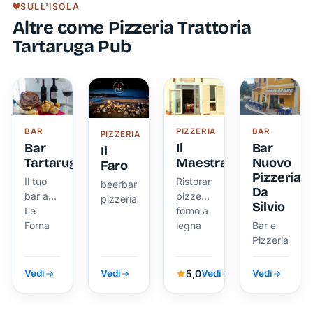
SULL'ISOLA
richiamano
Tartaruga
angolo
della
delle
Altre come Pizzeria Trattoria
di
nave
mete più
il
Tartaruga Pub
paradiso
mercantile
ambite e
fascino
tra mare
Maria
frequentate
marino
cristallino
Costanza
dell’isola
e
di Ponza
dell’isola.
tramonti
Il
mozzafiato
personale,
BAR
PIZZERIA
BAR
PIZZERIA
sempre
Bar
Il
Bar
Il
Tartaruga
Maestrale
Nuovo
disponibile
Faro
Pizzeria
e
Il tuo
Ristorante,
beerbar
Da
bar a
pizzeria
pizzeria
professionale,
Silvio
Le
forno a
sarà
Forna
legna
Bar e
lieto di
Pizzeria
accompagnarti
5,0
Vedi
Vedi
Vedi
Vedi
in un
viaggio