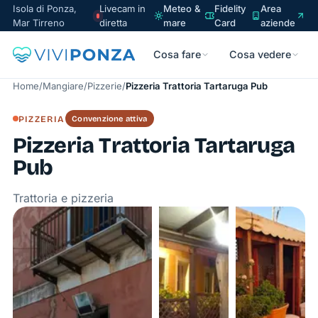
Isola di Ponza,
Livecam in
Meteo &
Fidelity
Area
Mar Tirreno
diretta
mare
Card
aziende
Cosa fare
Cosa vedere
Home
/
Mangiare
/
Pizzerie
/
Pizzeria Trattoria Tartaruga Pub
PIZZERIA
Convenzione attiva
Pizzeria Trattoria Tartaruga
Pub
Trattoria e pizzeria