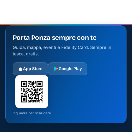
alla
scoperta
delle
specialità
del
Porta Ponza sempre con te
menù.
Guida, mappa, eventi e Fidelity Card. Sempre in
tasca, gratis.
Il Gusto
della
Tradizione
App Store
Google Play
La
cucina
del
Tartaruga
Pub è un
Inquadra per scaricare
omaggio
alla