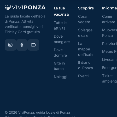
tradizione
italiana,
La tua
Scoprire
Informa
vacanza
con
Cosa
Come
La guida locale dell'isola
di Ponza. Attività
vedere
arrivare
un’attenzione
Tutte le
verificate, consigli veri,
attività
particolare
Spiagge
Muovers
Fidelity Card gratuita.
e cale
Ponza
alla
Dove
mangiare
qualità
La
Posizioni
mappa
Dove
degli
Meteo P
dell'isola
dormire
ingredienti.
Livecam
Il diario
Gite in
Pizza
Emerge
di Ponza
barca
d’eccellenza,
Ticket
Eventi
Noleggi
ambient
l’impasto
lievitato
naturalmente
regala
una
© 2026 ViviPonza, guida locale di Ponza