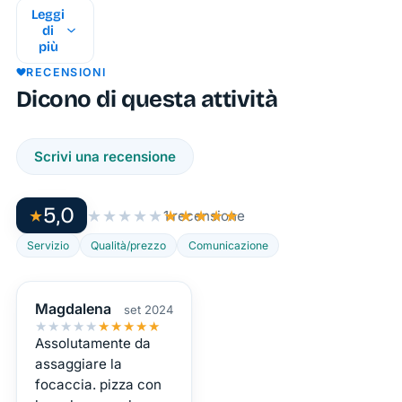
Leggi
un’atmosfera
di
unica.
più
Situato
RECENSIONI
in una
Dicono di questa attività
posizione
incantevole,
Scrivi una recensione
questo
locale è
l’indirizzo
5,0
★
★★★★★
★★★★★
1 recensione
perfetto
Servizio
Qualità/prezzo
Comunicazione
per chi
desidera
immergersi
Magdalena
set 2024
★★★★★
★★★★★
nei
Assolutamente da
sapori
assaggiare la
autentici
focaccia. pizza con