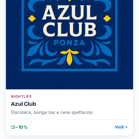
NIGHTLIFE
Azul Club
Discoteca, lounge bar e cene spettacolo
−10%
Vedi