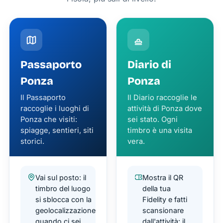
Passaporto
Diario di
Ponza
Ponza
Il Passaporto
Il Diario raccoglie le
raccoglie i luoghi di
attività di Ponza dove
Ponza che visiti:
sei stato. Ogni
spiagge, sentieri, siti
timbro è una visita
storici.
vera.
Vai sul posto: il
Mostra il QR
timbro del luogo
della tua
si sblocca con la
Fidelity e fatti
geolocalizzazione
scansionare
quando ci sei
dall'attività: il