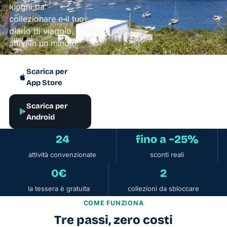
luoghi da
collezionare e il tuo
diario di viaggio. La
attivi in un minuto.
Scarica per
App Store
Scarica per
Android
24
fino a −25%
attività convenzionate
sconti reali
0€
2
la tessera è gratuita
collezioni da sbloccare
COME FUNZIONA
Tre passi, zero costi