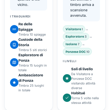
vicino.
timbro arriva a
scansione
avvenuta.
I TRAGUARDI
Re delle
Visitatore
1
→
Spiagge
Timbra 10 spiagge
Esploratore
3
→
Custode della
Isolano
7
→
Storia
Timbra 5 siti storici
Ponzese DOC
10
Esploratore di
Ponza
I LIVELLI
Timbra 15 luoghi in
Sali di livello
totale
Da Visitatore a
Ambasciatore
Ponzese DOC
di Ponza
visitando attività
Timbra 25 luoghi
diverse
in totale
Habitué
Torna 5 volte nella
stessa attività