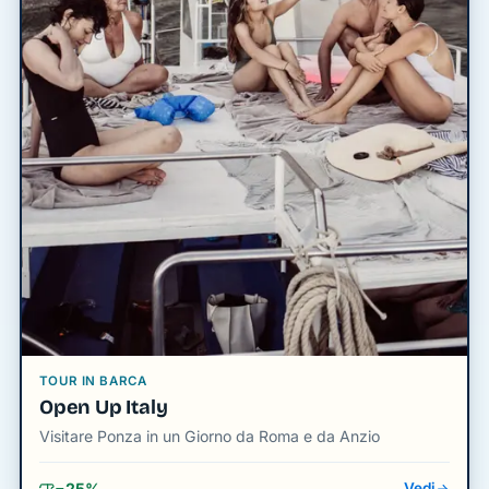
TOUR IN BARCA
Open Up Italy
Visitare Ponza in un Giorno da Roma e da Anzio
−25%
Vedi