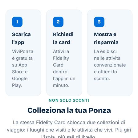
1
2
3
Scarica
Richiedi
Mostra e
l'app
la card
risparmia
ViviPonza
Attivi la
La esibisci
è gratuita
Fidelity
nelle attività
su App
Card
convenzionate
Store e
dentro
e ottieni lo
Google
l'app in un
sconto.
Play.
minuto.
NON SOLO SCONTI
Colleziona la tua Ponza
La stessa Fidelity Card sblocca due collezioni di
viaggio: i luoghi che visiti e le attività che vivi. Più giri
l'isola, più sali di livello.