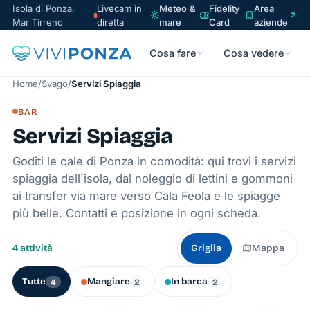
Isola di Ponza,
Livecam in
Meteo &
Fidelity
Area
Mar Tirreno
diretta
mare
Card
aziende
Cosa fare
Cosa vedere
Home
/
Svago
/
Servizi Spiaggia
BAR
Servizi Spiaggia
Goditi le cale di Ponza in comodità: qui trovi i servizi
spiaggia dell'isola, dal noleggio di lettini e gommoni
ai transfer via mare verso Cala Feola e le spiagge
più belle. Contatti e posizione in ogni scheda.
4 attività
Griglia
Mappa
Tutte
Mangiare
In barca
4
2
2