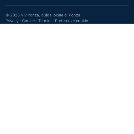
© 2026 ViviPonza, guida locale di Ponza
Privacy
·
Cookie
·
Termini
·
Preferenze cookie