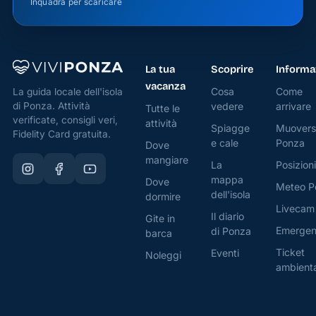
Inquadra per scaricare
La tua
Scoprire
Informa
vacanza
Cosa
Come
La guida locale dell'isola
di Ponza. Attività
vedere
arrivare
Tutte le
verificate, consigli veri,
attività
Spiagge
Muovers
Fidelity Card gratuita.
e cale
Ponza
Dove
mangiare
La
Posizioni
mappa
Dove
Meteo P
dell'isola
dormire
Livecam
Il diario
Gite in
Emerge
di Ponza
barca
Ticket
Eventi
Noleggi
ambient