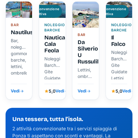
Convenzione
Convenzione
attiva
attiva
BAR
NOLEGGIO
NOLEGGIO
BARCHE
BARCHE
Nautilus
BAR
Nautica
Il
Bar,
Da
Cala
Falco
noleggio
Silverio
Feola
Noleggio
gommoni,
U
Noleggio
Barche,
barche,
Russulill
Barche,
Gite
lettini,
Lettini,
Gite
Guidate,
ombrelloni
ombrelloni
Guidate,
Lettini
e
Lettini
ed
servizio
5,0
5,0
ed
Ombrelloni,
Vedi
Vedi
Vedi
Vedi
bar.
Ombrelloni,
Servizio
Servizio
Bar
Bar
Una tessera, tutta l'isola.
2 attività convenzionate tra i servizi spiaggia di
Ponza ti aspettano con sconti e vantaggi. La