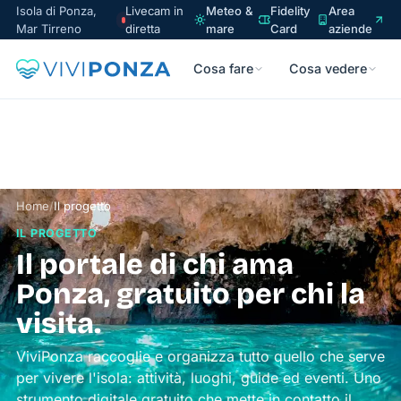
Isola di Ponza,
Livecam in
Meteo &
Fidelity
Area
Mar Tirreno
diretta
mare
Card
aziende
Cosa fare
Cosa vedere
Home
/
Il progetto
IL PROGETTO
Il portale di chi ama
Ponza, gratuito per chi la
visita.
ViviPonza raccoglie e organizza tutto quello che serve
per vivere l'isola: attività, luoghi, guide ed eventi. Uno
strumento digitale gratuito che mette in contatto il