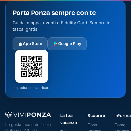
Porta Ponza sempre con te
Guida, mappa, eventi e Fidelity Card. Sempre in
tasca, gratis.
App Store
Google Play
Inquadra per scaricare
La tua
Scoprire
Informa
vacanza
Cosa
Come
La guida locale dell'isola
di Ponza. Attività
vedere
arrivare