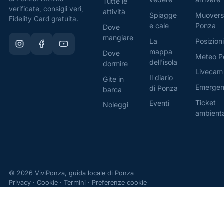
Tutte le
verificate, consigli veri,
attività
Spiagge
Muovers
Fidelity Card gratuita.
e cale
Ponza
Dove
mangiare
La
Posizioni
mappa
Dove
Meteo P
dell'isola
dormire
Livecam
Il diario
Gite in
Emerge
di Ponza
barca
Ticket
Eventi
Noleggi
ambient
© 2026 ViviPonza, guida locale di Ponza
Privacy
·
Cookie
·
Termini
·
Preferenze cookie