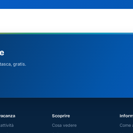
e
asca, gratis.
vacanza
Scoprire
Inform
attività
Cosa vedere
Come a