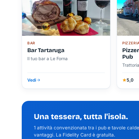
BAR
PIZZERI
Bar Tartaruga
Pizzer
Pub
Il tuo bar a Le Forna
Trattori
5,0
Vedi
Una tessera, tutta l'isola.
1 attività convenzionata tra i pub e tavole cald
vantaggi. La Fidelity Card è gratuita.