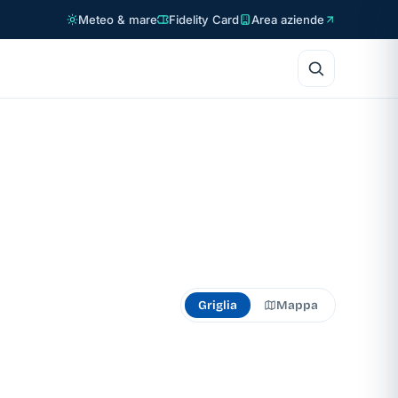
Meteo & mare
Fidelity Card
Area aziende
Griglia
Mappa