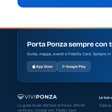
Porta Ponza sempre con t
Guida, mappa, eventi e Fidelity Card. Sempre in t
App Store
Google Play
La tua 
Tutte le 
La guida locale dell'isola di Ponza. Attività
verificate, consigli veri, Fidelity Card