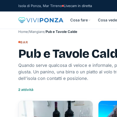
Isola di Ponza, Mar Tirreno
Livecam in diretta
Cosa fare
Cosa vede
Home
/
Mangiare
/
Pub e Tavole Calde
BAR
Pub e Tavole Cal
Quando serve qualcosa di veloce e informale, p
giusta. Un panino, una birra o un piatto al volo tra
dell'isola con contatti e posizione.
2 attività