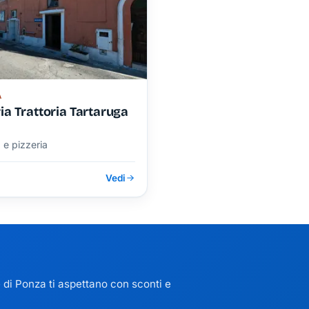
A
ia Trattoria Tartaruga
a e pizzeria
Vedi
e di Ponza ti aspettano con sconti e