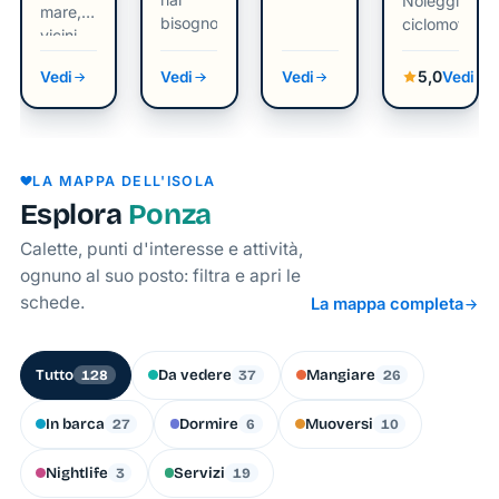
Noleggio
mare,
bisogno
ciclomotori
vicini
alle
5,0
Vedi
Vedi
Vedi
Vedi
persone
LA MAPPA DELL'ISOLA
Esplora
Ponza
Calette, punti d'interesse e attività,
ognuno al suo posto: filtra e apri le
schede.
La mappa completa
Tutto
Da vedere
Mangiare
128
37
26
In barca
Dormire
Muoversi
27
6
10
Nightlife
Servizi
3
19