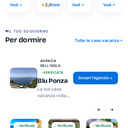
l'autentica
2,0
Vedi
Vedi
Vedi
Vedi
essenza
dell'isola
IL TUO SOGGIORNO
Per dormire
Tutte le case vacanza
AGENZIA
DELL'ISOLA
VERIFICATA
Scopri l'agenzia
Blu Ponza
La tua casa
vacanza vista
mare
Verificata
Verificata
Verificata