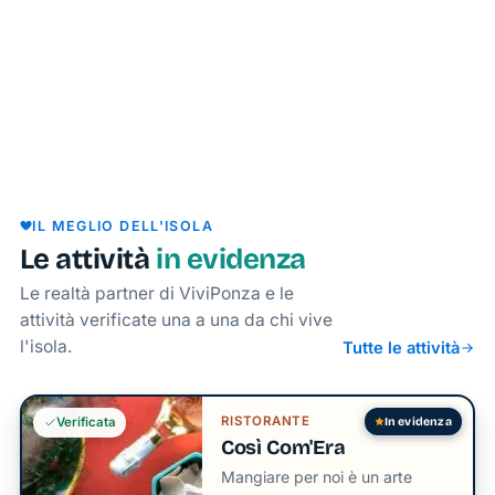
e
una
con
con
compagnie
a
la
le
in
una.
mapp
regole
un
dell'i
di
colpo
ZTL
d'occhio.
e
parcheggi.
IL MEGLIO DELL'ISOLA
Le attività
in evidenza
Le realtà partner di ViviPonza e le
attività verificate una a una da chi vive
l'isola.
Tutte le attività
RISTORANTE
In evidenza
Verificata
Così Com'Era
Mangiare per noi è un arte