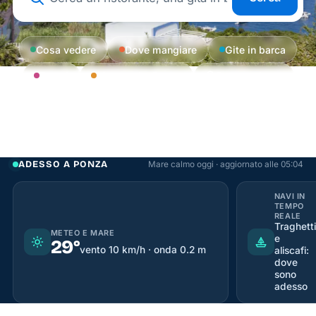
Cerca a Ponza
Cosa vedere
Dove mangiare
Gite in barca
Eventi
Muoversi a Ponza
Come arrivare
ADESSO A PONZA
Mare calmo oggi · aggiornato alle 05:04
NAVI IN
TEMPO
REALE
Traghetti
METEO E MARE
e
29°
vento 10 km/h · onda 0.2 m
aliscafi:
dove
sono
adesso