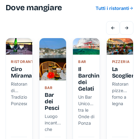
Dove mangiare
Tutti i ristoranti
RISTORANTE
BAR
PIZZERIA
Ciro
Il
La
Miramare
Barchino
Scogliera
dei
Ristorante
Ristorante,
Gelati
BAR
di
pizzeria
Bar
Tradizione
Un Bar
forno a
dei
Ponzese
Unico
legna
Pesci
tra le
Luogo
Onde di
incantevole
Ponza
che
incarna