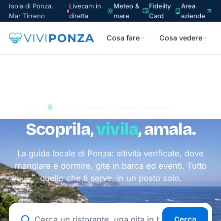
Isola di Ponza,
Livecam in
Meteo &
Fidelity
Area
Mar Tirreno
diretta
mare
Card
aziende
Cosa fare
Cosa vedere
ISOLA DI PONZA, MAR TIRRENO
Scoprila,
vivila
, amala.
La guida locale di Ponza: attività verificate, dove
mangiare e dormire, gite in barca ed eventi. Tutto
quello che ti serve, in un posto solo.
Cerca