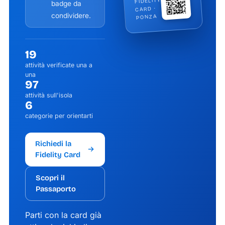
FIDELITY
badge da
CARD ·
condividere.
PONZA
19
attività verificate una a
una
97
attività sull'isola
6
categorie per orientarti
Richiedi la
Fidelity Card
Scopri il
Passaporto
Parti con la card già