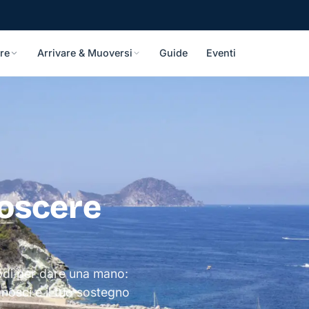
re
Arrivare & Muoversi
Guide
Eventi
noscere
modi per dare una mano:
onosci e il tuo sostegno