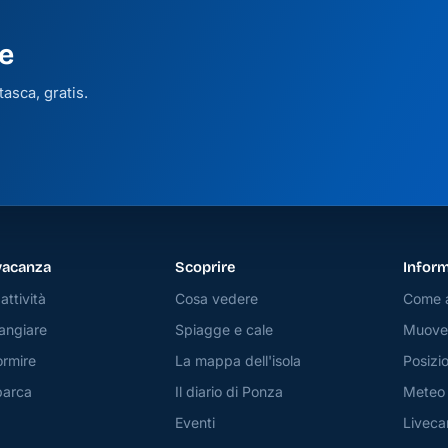
e
asca, gratis.
vacanza
Scoprire
Inform
attività
Cosa vedere
Come a
angiare
Spiagge e cale
Muover
rmire
La mappa dell'isola
Posizio
barca
Il diario di Ponza
Meteo
Eventi
Livec