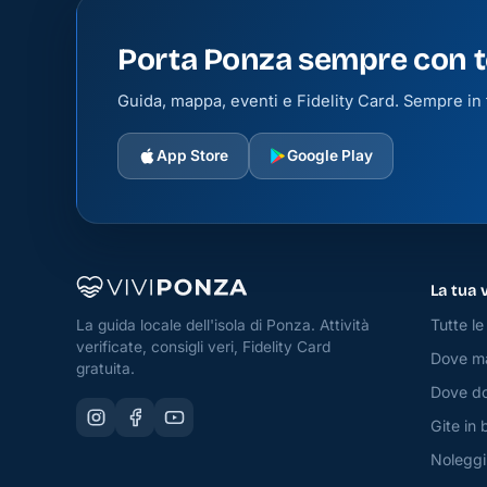
Porta Ponza sempre con t
Guida, mappa, eventi e Fidelity Card. Sempre in t
App Store
Google Play
La tua 
Tutte le 
La guida locale dell'isola di Ponza. Attività
verificate, consigli veri, Fidelity Card
Dove m
gratuita.
Dove do
Gite in 
Noleggi