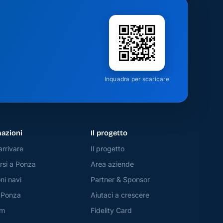
Inquadra per scaricare
azioni
Il progetto
rrivare
Il progetto
si a Ponza
Area aziende
ni navi
Partner & Sponsor
 Ponza
Aiutaci a crescere
am
Fidelity Card