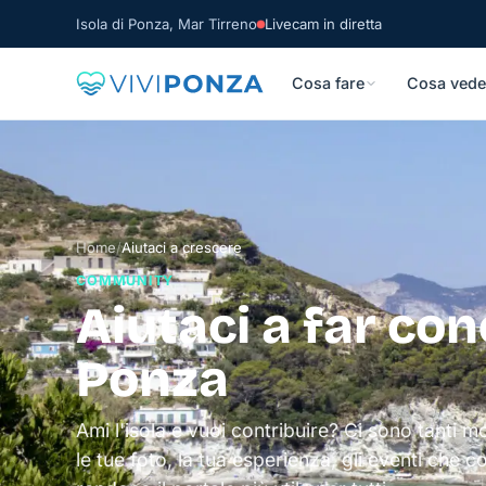
Isola di Ponza, Mar Tirreno
Livecam in diretta
Cosa fare
Cosa vede
Home
/
Aiutaci a crescere
COMMUNITY
Aiutaci a far co
Ponza
Ami l'isola e vuoi contribuire? Ci sono tanti 
le tue foto, la tua esperienza, gli eventi che c