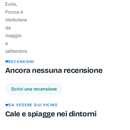
Eolie,
Ponza e
Ventotene
da
maggio
a
settembre.
RECENSIONI
Ancora nessuna recensione
LE
Scrivi una recensione
FORNA
LE
LE
LE
Isola
FORNA
FORNA
FORNA
Piscine
La
La
di
DA VEDERE QUI VICINO
Naturali
Torretta
Caletta
Gavi
Cale e spiagge nei dintorni
Le
La Cala
La
La costa
Piscine
della
Caletta
dell'isola