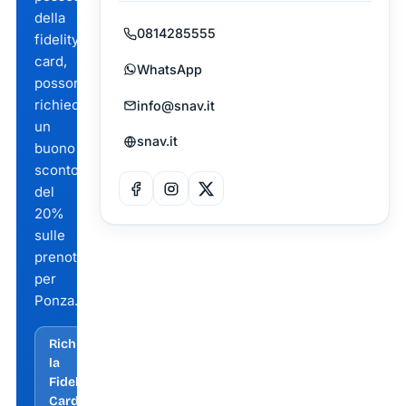
della
0814285555
fidelity
card,
WhatsApp
possono
richiedere
info@snav.it
un
snav.it
buono
sconto
del
20%
sulle
prenotazioni
per
Ponza.
Richiedi
la
Fidelity
Card