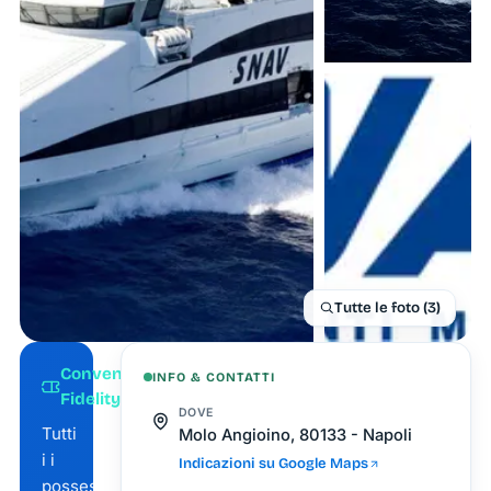
Tutte le foto (3)
Convenzione
INFO & CONTATTI
Fidelity Card
DOVE
Tutti
Molo Angioino, 80133 - Napoli
i i
Indicazioni su Google Maps
possessori