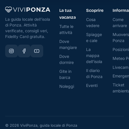
La tua
Scoprire
Informa
vacanza
Cosa
Come
La guida locale dell'isola
di Ponza. Attività
vedere
arrivare
Tutte le
verificate, consigli veri,
attività
Spiagge
Muovers
Fidelity Card gratuita.
e cale
Ponza
Dove
mangiare
La
Posizioni
mappa
Dove
Meteo P
dell'isola
dormire
Livecam
Il diario
Gite in
Emerge
di Ponza
barca
Ticket
Eventi
Noleggi
ambient
© 2026 ViviPonza, guida locale di Ponza