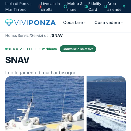
Isola di Ponza,
Livecam in
Meteo &
Fidelity
Area
Mar Tirreno
diretta
mare
Card
aziende
Cosa fare
Cosa vedere
Home
/
Servizi
/
Servizi utili
/
SNAV
SERVIZI UTILI
Verificata
Convenzione attiva
SNAV
I collegamenti di cui hai bisogno