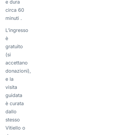
e dura
circa 60
minuti .
L’ingresso
è
gratuito
(si
accettano
donazioni),
e la
visita
guidata
è curata
dallo
stesso
Vitiello o