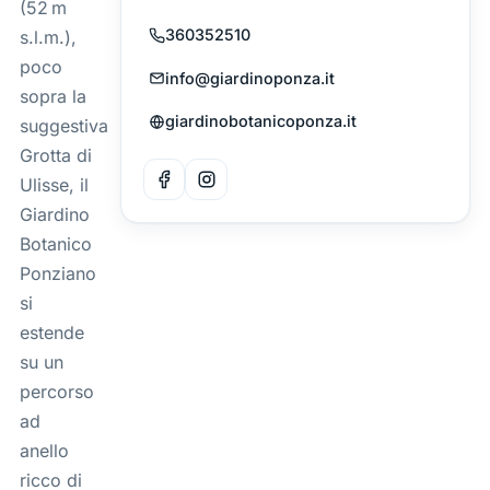
(52 m
360352510
s.l.m.),
poco
info@giardinoponza.it
sopra la
giardinobotanicoponza.it
suggestiva
Grotta di
Ulisse, il
Giardino
Botanico
Ponziano
si
estende
su un
percorso
ad
anello
ricco di