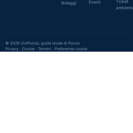
Ticket
Eventi
Noleggi
ambient
© 2026 ViviPonza, guida locale di Ponza
Privacy
·
Cookie
·
Termini
·
Preferenze cookie