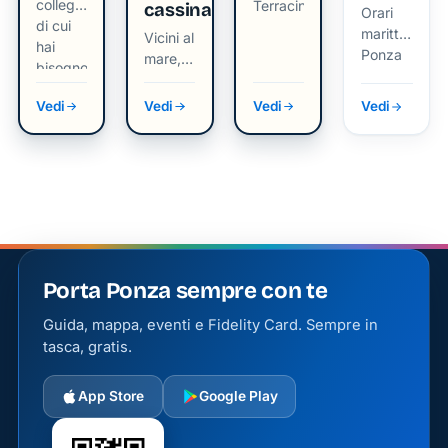
collegamenti
Terracina
cassinate
Orari
di cui
marittimi
Vicini al
hai
Ponza
mare,
bisogno
vicini
alle
Vedi
Vedi
Vedi
Vedi
persone
Porta Ponza sempre con te
Guida, mappa, eventi e Fidelity Card. Sempre in
tasca, gratis.
App Store
Google Play