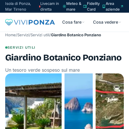
Isola di Ponza,
Livecam in
Meteo &
Fidelity
Area
Mar Tirreno
diretta
mare
Card
aziende
Cosa fare
Cosa vedere
Home
/
Servizi
/
Servizi utili
/
Giardino Botanico Ponziano
SERVIZI UTILI
Giardino Botanico Ponziano
Un tesoro verde sospeso sul mare