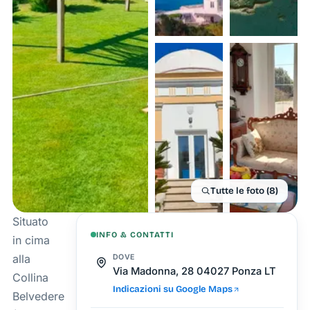
Tutte le foto (8)
Situato
INFO & CONTATTI
in cima
alla
DOVE
Via Madonna, 28 04027 Ponza LT
Collina
Indicazioni su Google Maps
Belvedere