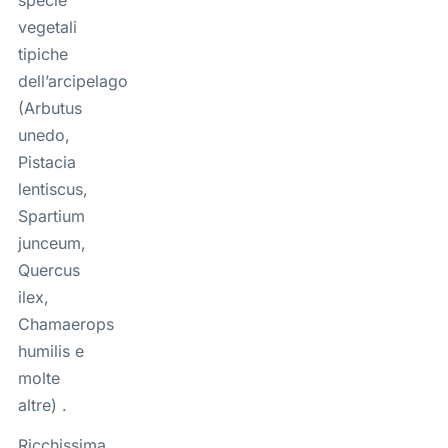
vegetali
tipiche
dell’arcipelago
(Arbutus
unedo,
Pistacia
lentiscus,
Spartium
junceum,
Quercus
ilex,
Chamaerops
humilis e
molte
altre) .
Ricchissima