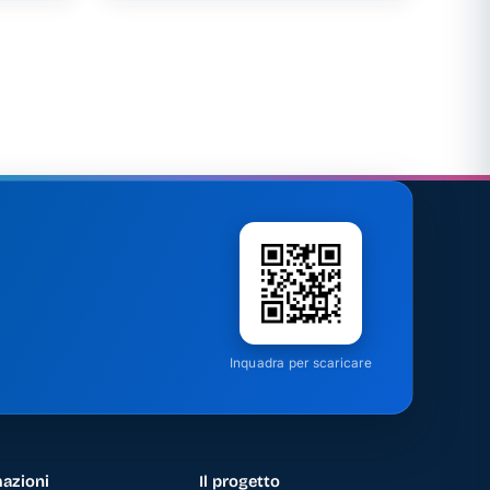
Inquadra per scaricare
azioni
Il progetto