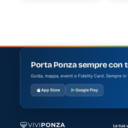
Appartamento Diadema - Posizione Esclusiva
Informazioni Principali
Posti Letto:
6
Bagni:
2
Porta Ponza sempre con t
Cl. Energetica:
G
Guida, mappa, eventi e Fidelity Card. Sempre in t
CIN:
App Store
Google Play
IT059018C29SBFP9ZZ
CIR:
059018-LOC-00203
Posizione:
La tua 