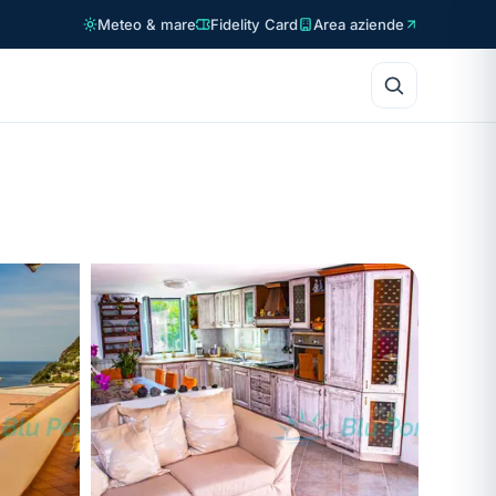
Meteo & mare
Fidelity Card
Area aziende