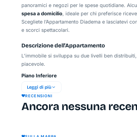
panoramici e negozi per le spese quotidiane. Alcun
spesa a domicilio
, ideale per chi preferisce ricev
Scegliete l’Appartamento Diadema e lasciatevi conq
e scorci spettacolari.
Descrizione dell’Appartamento
L'immobile si sviluppa su due livelli ben distribui
piacevole.
Piano Inferiore
Ampio Soggiorno
Ambiente accogliente e lumino
Leggi di più
mare.
RECENSIONI
Cucina Attrezzata
Completa di piano cottura 5 
Ancora nessuna rece
grande con vano congelatore, stoviglie ed utensi
Primo Bagno
Completo di doccia con vasca, wc, 
Piano Superiore Zona Notte
SULLA MAPPA