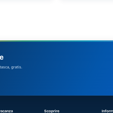
 alle Piscine Naturali con Vista Mozzafiato
e
asca, gratis.
vacanza
Scoprire
Inform