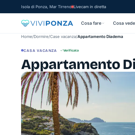
Isola di Ponza, Mar Tirreno
Livecam in diretta
Cosa fare
Cosa vede
Home
/
Dormire
/
Case vacanza
/
Appartamento Diadema
CASA VACANZA
Verificata
Appartamento D