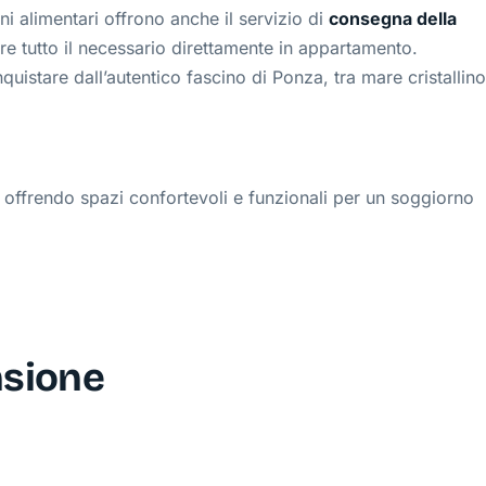
i alimentari offrono anche il servizio di
consegna della
ere tutto il necessario direttamente in appartamento.
uistare dall’autentico fascino di Ponza, tra mare cristallin
ti, offrendo spazi confortevoli e funzionali per un soggiorno
so, con divano, ideale per rilassarsi dopo una giornata al
fuochi, forno, lavello a due vasche con gocciolatoio, frigo
nsione
li, perfetta per preparare pasti gustosi con prodotti locali.
bidet, lavandino, finestra e lavatrice.