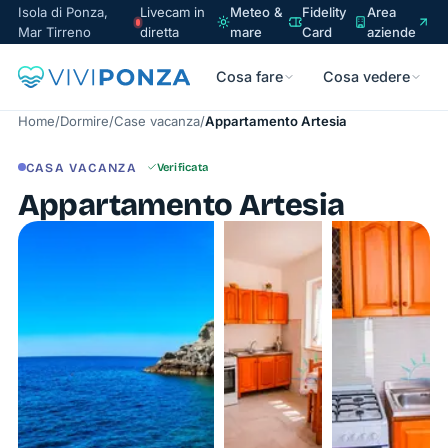
Isola di Ponza,
Livecam in
Meteo &
Fidelity
Area
Mar Tirreno
diretta
mare
Card
aziende
Cosa fare
Cosa vedere
Home
/
Dormire
/
Case vacanza
/
Appartamento Artesia
CASA VACANZA
Verificata
Appartamento Artesia