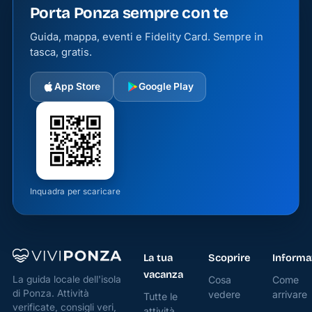
Porta Ponza sempre con te
La zona
Guida, mappa, eventi e Fidelity Card. Sempre in
è servita
tasca, gratis.
dai
principali
App Store
Google Play
collegamenti
pubblici,
rendendo
facili gli
spostamenti
verso il
Inquadra per scaricare
porto e
altri
punti
La tua
Scoprire
Informa
d’interesse.
vacanza
Cosa
Come
La guida locale dell'isola
Negozi
di Ponza. Attività
vedere
arrivare
Tutte le
verificate, consigli veri,
e
attività