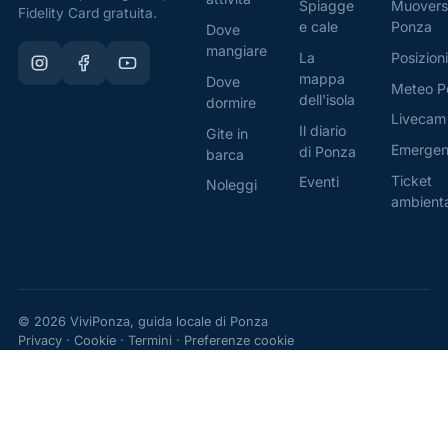
Spiagge
Muovers
Fidelity Card gratuita.
Mini-
e cale
Ponza
Dove
Market
:
mangiare
La
Posizioni
potrai
mappa
Dove
Meteo P
trovare
dell'isola
dormire
Livecam
alimentari
Il diario
Gite in
Emerge
e
di Ponza
barca
botteghe
Ticket
Eventi
Noleggi
ambient
tipiche
nelle
vicinanze,
ideali
per
© 2026 ViviPonza, guida locale di Ponza
acquistare
Privacy
·
Cookie
·
Termini
·
Preferenze cookie
prodotti
freschi
e
specialità