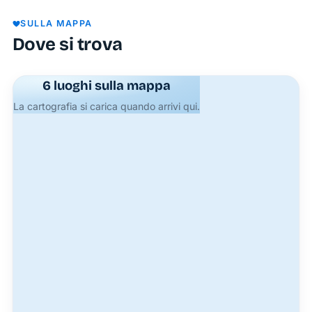
panoramica
SULLA MAPPA
a breve
Dove si trova
distanza
dalle
attrazioni
6 luoghi sulla mappa
più
La cartografia si carica quando arrivi qui.
suggestive
dell’isola,
questo
bilocale
in affitto
a Ponza
ti
accoglierà
con
un’atmosfera
calorosa