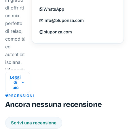
in grado
di offrirti
WhatsApp
un mix
info@bluponza.com
perfetto
di relax,
bluponza.com
comodità
ed
autenticità
isolana,
l’
Appartamento
Leggi
Artesia
di
è la
più
scelta
RECENSIONI
ideale.
Ancora nessuna recensione
Situato
in una
Scrivi una recensione
zona