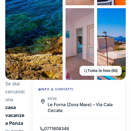
Tutte le foto (10)
Se stai
INFO & CONTATTI
cercando
una
DOVE
Le Forna (Zona Mare) – Via Cala
casa
Cecata
vacanze
a Ponza
0771808349