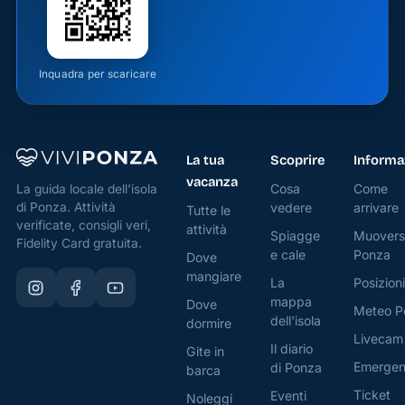
di
piccole
barche
Inquadra per scaricare
da
pesca e
dalle reti
stese ad
La tua
Scoprire
Informa
asciugare,
vacanza
testimonianza
Cosa
Come
La guida locale dell'isola
di Ponza. Attività
vedere
arrivare
della
Tutte le
verificate, consigli veri,
attività
vivace
Spiagge
Muovers
Fidelity Card gratuita.
attività
e cale
Ponza
Dove
dei
mangiare
La
Posizioni
pescatori
mappa
Dove
Meteo P
locali. In
dell'isola
dormire
Livecam
passato,
Il diario
Gite in
alcune
Emerge
di Ponza
barca
pozze
Ticket
Eventi
Noleggi