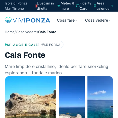
Isola di Ponza,
Livecam in
Meteo &
Fidelity
Area
Mar Tirreno
diretta
mare
Card
aziende
Cosa fare
Cosa vedere
Home
/
Cosa vedere
/
Cala Fonte
SPIAGGE E CALE
LE FORNA
Cala Fonte
Mare limpido e cristallino, ideale per fare snorkeling
esplorando il fondale marino.