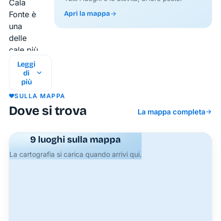
Cala
Fonte è
Apri la mappa
una
delle
cale più
affascinanti
Leggi
e
di
più
caratteristiche
SULLA MAPPA
dell’isola
Dove si trova
di
La mappa completa
Ponza,
situata
9 luoghi sulla mappa
nella
La cartografia si carica quando arrivi qui.
località
di Le
Forna,
nella
parte
nord-