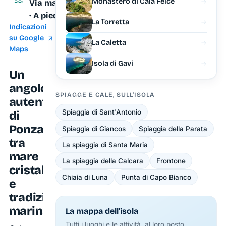
Monastero di Cala Felce
Via mare
· A piedi
La Torretta
Indicazioni
su Google
La Caletta
Maps
Isola di Gavi
Un
angolo
SPIAGGE E CALE, SULL'ISOLA
autentico
Spiaggia di Sant'Antonio
di
Ponza
Spiaggia di Giancos
Spiaggia della Parata
tra
La spiaggia di Santa Maria
mare
La spiaggia della Calcara
Frontone
cristallino
Chiaia di Luna
Punta di Capo Bianco
e
tradizione
marinara
La mappa dell'isola
Tutti i luoghi e le attività, al loro posto.