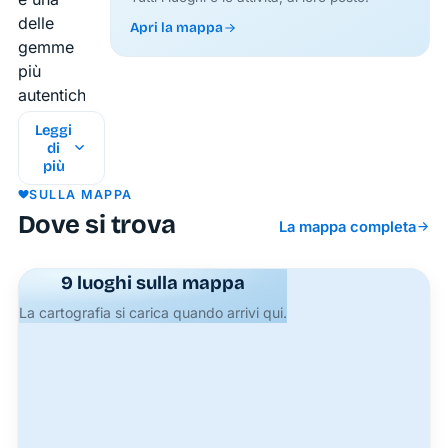
delle
Apri la mappa
gemme
più
autentiche
dell’isola
Leggi
di
di
Ponza,
più
situata
SULLA MAPPA
all’estremità
Dove si trova
La mappa completa
settentrionale
della
9 luoghi sulla mappa
località
di Le
La cartografia si carica quando arrivi qui.
Forna.
Questa
caletta
rocciosa,
incastonata