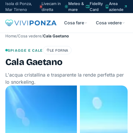
Isola di Ponza,
Livecam in
Meteo &
Fidelity
Area
Mar Tirreno
diretta
mare
Card
aziende
Cosa fare
Cosa vedere
Home
/
Cosa vedere
/
Cala Gaetano
SPIAGGE E CALE
LE FORNA
Cala Gaetano
L'acqua cristallina e trasparente la rende perfetta per
lo snorkeling.