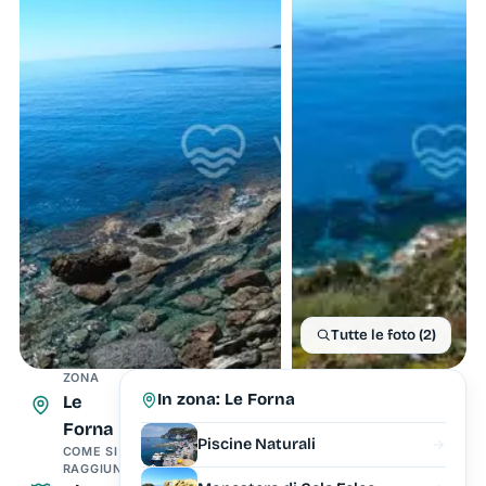
Tutte le foto (2)
ZONA
In zona: Le Forna
Le
Forna
Piscine Naturali
COME SI
RAGGIUNGE