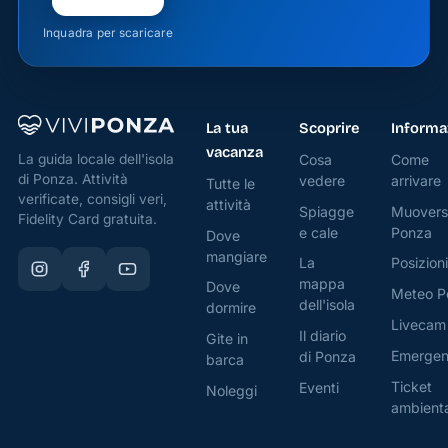
pesci
Inquadra per scaricare
colorati,
stelle
marine e
anfratti
La tua
Scoprire
Informa
rocciosi
vacanza
Cosa
Come
La guida locale dell'isola
da
di Ponza. Attività
vedere
arrivare
Tutte le
esplorare.
verificate, consigli veri,
attività
Spiagge
Muovers
Fidelity Card gratuita.
Come
e cale
Ponza
Dove
arrivare
mangiare
La
Posizioni
mappa
Cala
Dove
Meteo P
dell'isola
dormire
Gaetano
Livecam
è
Il diario
Gite in
Emerge
di Ponza
accessibile
barca
sia via
Ticket
Eventi
Noleggi
terra che
ambient
via