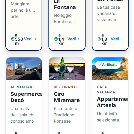
ama
La
Mangiare
Fontana
prendere
La tua casa
per noi è un
vacanza
il sole in
Noleggio
arte
vista mare
un
Barche e
Gite
contesto
Organizzate
a
a
a
naturale
550
1,4
1,8
Vedi
Vedi
Vedi
e
m
km
km
silenzioso.
Le
acque
Verificata
cristalline,
spesso
calme e
ALIMENTARI
RISTORANTE
CASA
VACANZA
trasparenti,
Supermercato
Ciro
Appartament
Decò
Miramare
offrono
Artesia
una
Una realtà
Ristorante di
Un'attività
dell'isola che
Tradizione
visibilità
selezionata
conosciamo
Ponzese
eccellente,
da chi vive
da vicino.
rendendo
Ponza tutto
a
a
a