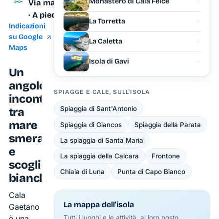
Monastero di Cala Felce
Via mare
· A piedi
La Torretta
Indicazioni
su Google
La Caletta
Maps
Isola di Gavi
Un
angolo
SPIAGGE E CALE, SULL'ISOLA
incontaminato
Spiaggia di Sant'Antonio
tra
mare
Spiaggia di Giancos
Spiaggia della Parata
smeraldo
La spiaggia di Santa Maria
e
La spiaggia della Calcara
Frontone
scogliere
Chiaia di Luna
Punta di Capo Bianco
bianche
Cala
La mappa dell'isola
Gaetano
è una
Tutti i luoghi e le attività, al loro posto.