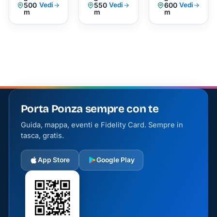
Cala
500
550
600
Vedi
Vedi
Vedi
l'anno.
m
m
m
Gaetano
una
delle
mete
preferite
dagli
amanti
dello
Porta Ponza sempre con te
snorkeling
e delle
Guida, mappa, eventi e Fidelity Card. Sempre in
immersioni.
tasca, gratis.
I fondali
ospitano
App Store
Google Play
una
ricca
biodiversità
marina,
tra cui