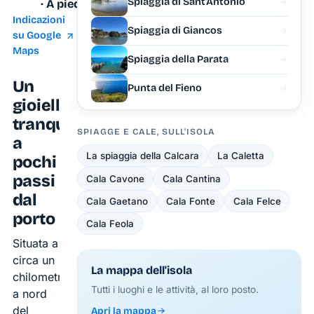
Spiaggia di Sant'Antonio
· A piedi
Indicazioni
Spiaggia di Giancos
su Google
Maps
Spiaggia della Parata
Un
Punta del Fieno
gioiello
tranquillo
SPIAGGE E CALE, SULL'ISOLA
a
La spiaggia della Calcara
La Caletta
pochi
passi
Cala Cavone
Cala Cantina
dal
Cala Gaetano
Cala Fonte
Cala Felce
porto
Cala Feola
Situata a
circa un
La mappa dell'isola
chilometro
Tutti i luoghi e le attività, al loro posto.
a nord
del
Apri la mappa