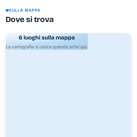
in affitto
SULLA MAPPA
a Ponza
Dove si trova
combina
comfort,
6 luoghi sulla mappa
praticità
La cartografia si carica quando arrivi qui.
e una
posizione
strategica,
permettendoti
di vivere
un
soggiorno
all’insegna
del relax
e della
scoperta