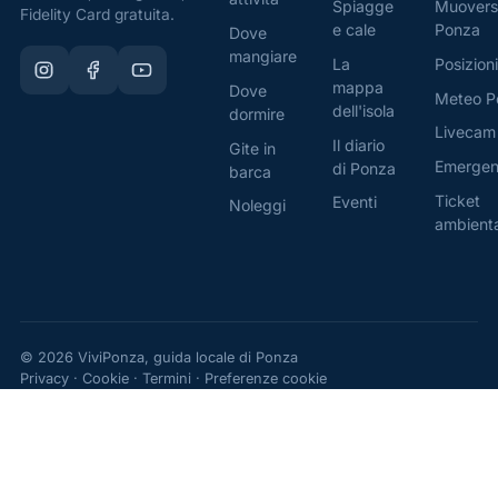
Spiagge
Muovers
ideali
Fidelity Card gratuita.
e cale
Ponza
Dove
per
mangiare
La
Posizioni
giornate
mappa
Dove
al
Meteo P
dell'isola
dormire
mare
Livecam
Il diario
Gite in
in
Emerge
di Ponza
barca
totale
Ticket
Eventi
Noleggi
relax.
ambient
Servizi
locali
Ristoranti
tipici,
bar e
© 2026 ViviPonza, guida locale di Ponza
Privacy
·
Cookie
·
Termini
·
Preferenze cookie
mini-
market
sono
facilmente