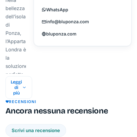
nella
bellezza
WhatsApp
dell’isola
info@bluponza.com
di
Ponza,
bluponza.com
l’Appartamento
Londra è
la
soluzione
perfetta.
Leggi
Ideale
di
più
per
RECENSIONI
coppie o
Ancora nessuna recensione
piccoli
gruppi,
questo
Scrivi una recensione
monolocale