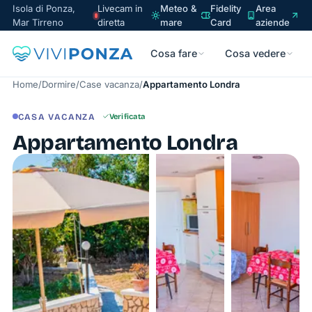
Isola di Ponza,
Livecam in
Meteo &
Fidelity
Area
Mar Tirreno
diretta
mare
Card
aziende
Cosa fare
Cosa vedere
Home
/
Dormire
/
Case vacanza
/
Appartamento Londra
CASA VACANZA
Verificata
Appartamento Londra