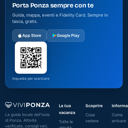
Porta Ponza sempre con te
si
trovano
Guida, mappa, eventi e Fidelity Card. Sempre in
splendide
tasca, gratis.
calette
e baie
App Store
Google Play
cristalline
come
Cala
dell'Acqua,
Le
Piscine
Inquadra per scaricare
Naturali
o la
spiaggia
La tua
Scoprire
Informa
di
vacanza
Cosa
Come
La guida locale dell'isola
Cala
di Ponza. Attività
vedere
arrivare
Tutte le
Feola,
verificate, consigli veri,
attività