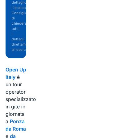
dettaglio
l'applicazione.
Consigliamo
di
chiedere
tutti
i
dettagli
direttamente
all'esercente.
Open Up
Italy
è
un tour
operator
specializzato
in gite in
giornata
a
Ponza
da Roma
e
da