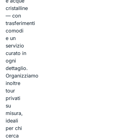
e acque
cristalline
— con
trasferimenti
comodi
e un
servizio
curato in
ogni
dettaglio.
Organizziamo
inoltre
tour
privati
su
misura,
ideali
per chi
cerca