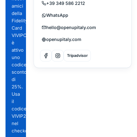
+39 349 586 2212
amici
della
WhatsApp
Fidelity
hello@openupitaly.com
Card
VIVIPONZA,
openupitaly.com
è
attivo
Tripadvisor
uno
codice
sconto
di
25%.
Usa
il
codice
VIVIP2026
nel
checkout