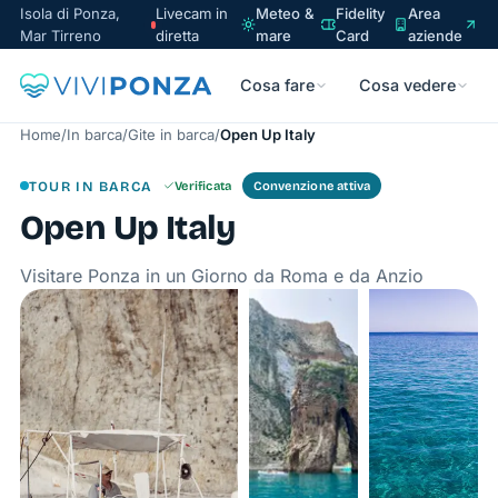
Isola di Ponza,
Livecam in
Meteo &
Fidelity
Area
Mar Tirreno
diretta
mare
Card
aziende
Cosa fare
Cosa vedere
Home
/
In barca
/
Gite in barca
/
Open Up Italy
TOUR IN BARCA
Verificata
Convenzione attiva
Open Up Italy
Visitare Ponza in un Giorno da Roma e da Anzio