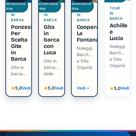
rilassante
tramonti
Convenzione
Convenzione
Convenzione
TOUR
attiva
attiva
attiva
sulla
mozzafiato
TOUR
TOUR
TOUR
IN
IN
IN
IN
bellissima
BARCA
BARCA
BARCA
BARCA
isola di
Achille
Ponzesi
Gita
Cooperativa
Ponza
e
Per
in
La
Lucia
Scelta
barca
Fontana
Gite
con
Noleggio
Noleggio
in
Luca
Barche
Barche
Barca
e Gite
Gite in
e Gite
Organizzate
Gite in
barca
Organizzate
barca
delle
delle
isole
isole
5,0
5,0
5,0
Vedi
Vedi
Vedi
Vedi