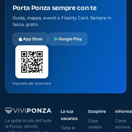
Porta Ponza sempre con te
Guida, mappa, eventi e Fidelity Card. Sempre in
tasca, gratis.
App Store
Google Play
Inquadra per scaricare
La tua
Scoprire
Informa
vacanza
Cosa
Come
La guida locale dell'isola
di Ponza. Attività
vedere
arrivare
Tutte le