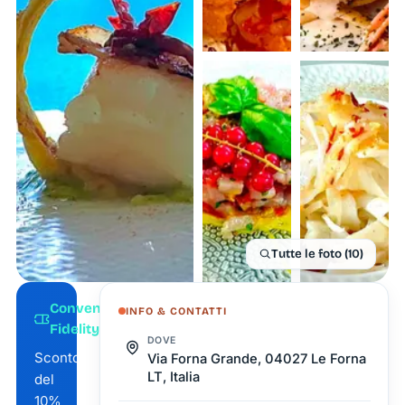
Tutte le foto (10)
Convenzione
INFO & CONTATTI
Fidelity Card
DOVE
Sconto
Via Forna Grande, 04027 Le Forna
LT, Italia
del
10%