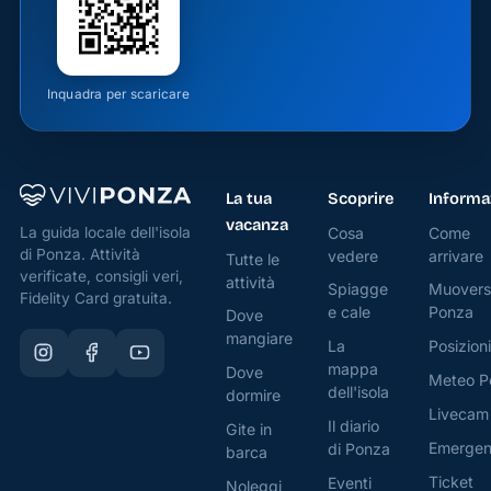
familiare
ed
autentico.
Inquadra per scaricare
Un'Esperienza
Sensoriale
Unica
La tua
Scoprire
Informa
Immagina
vacanza
di
Cosa
Come
La guida locale dell'isola
di Ponza. Attività
vedere
arrivare
assaporare
Tutte le
verificate, consigli veri,
attività
specialità
Spiagge
Muovers
Fidelity Card gratuita.
e cale
Ponza
Dove
di pesce
mangiare
La
Posizioni
fresco,
mappa
Dove
preparate
Meteo P
dell'isola
dormire
con
Livecam
Il diario
Gite in
maestria,
Emerge
di Ponza
barca
mentre il
Ticket
Eventi
Noleggi