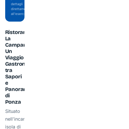
dettagli
direttamente
all'esercente.
Ristorante
La
Campanella,
Un
Viaggio
Gastronomico
tra
Sapori
e
Panorami
di
Ponza
Situato
nell'incantevole
isola di