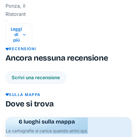
Ponza, il
Ristorante
La
Leggi
Campanella
di
offre
più
un'esperienza
RECENSIONI
culinaria
Ancora nessuna recensione
indimenticabile,
unendo
Scrivi una recensione
la
tradizione
SULLA MAPPA
gastronomica
Dove si trova
locale
ad una
6 luoghi sulla mappa
vista
mozzafiato
La cartografia si carica quando arrivi qui.