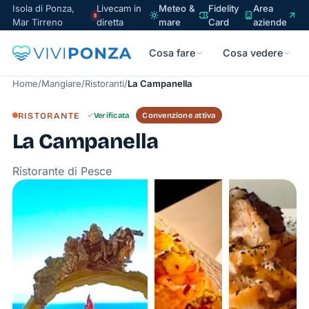
Isola di Ponza,
Livecam in
Meteo &
Fidelity
Area
Mar Tirreno
diretta
mare
Card
aziende
Cosa fare
Cosa vedere
Home
/
Mangiare
/
Ristoranti
/
La Campanella
RISTORANTE
Verificata
Convenzione attiva
La Campanella
Ristorante di Pesce