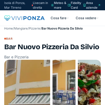
Isola di Ponza,
Livecam in
Meteo &
Fidelity
Area
Mar Tirreno
diretta
mare
Card
aziende
Cosa fare
Cosa vedere
Home
/
Mangiare
/
Pizzerie
/
Bar Nuovo Pizzeria Da Silvio
BAR
Bar Nuovo Pizzeria Da Silvio
Bar e Pizzeria