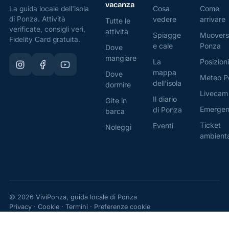
vacanza
Cosa
Come
La guida locale dell'isola
di Ponza. Attività
vedere
arrivare
Tutte le
verificate, consigli veri,
attività
Spiagge
Muovers
Fidelity Card gratuita.
e cale
Ponza
Dove
mangiare
La
Posizioni
mappa
Dove
Meteo P
dell'isola
dormire
Livecam
Il diario
Gite in
Emerge
di Ponza
barca
Ticket
Eventi
Noleggi
ambient
© 2026 ViviPonza, guida locale di Ponza
Privacy
·
Cookie
·
Termini
·
Preferenze cookie