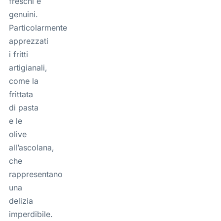
freschi e
genuini.
Particolarmente
apprezzati
i fritti
artigianali,
come la
frittata
di pasta
e le
olive
all’ascolana,
che
rappresentano
una
delizia
imperdibile.