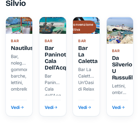
Silvio
sul mare
parte
snorkeling.
e sulla
rocciosa.
costa
circostante
Convenzione
attiva
BAR
BAR
BAR
Nautilus
Bar
Bar
BAR
Paninoteca
La
Bar,
Da
Cala
Caletta
noleggio
Silverio
Dell'Acqua
gommoni,
Bar La
U
barche,
Bar
Caletta
Russulill
lettini,
Paninoteca
Un’Oasi
Lettini,
ombrelloni
Cala
di Relax
ombrelloni
dell'Acqua
e
servizio
Vedi
Vedi
Vedi
Vedi
bar.