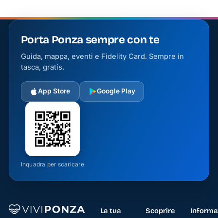
Porta Ponza sempre con te
Guida, mappa, eventi e Fidelity Card. Sempre in
tasca, gratis.
App Store
Google Play
Inquadra per scaricare
La tua
Scoprire
Informa