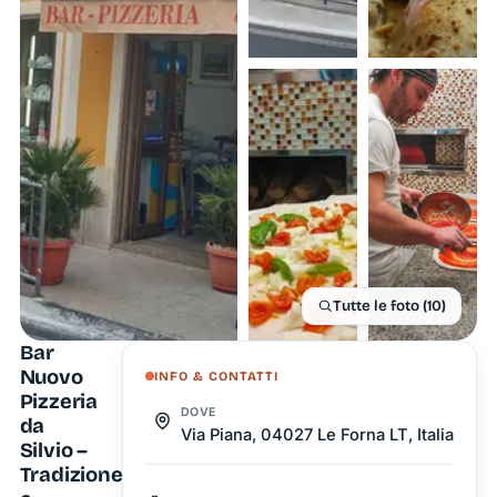
Tutte le foto (10)
Bar
Nuovo
INFO & CONTATTI
Pizzeria
DOVE
da
Via Piana, 04027 Le Forna LT, Italia
Silvio –
Tradizione