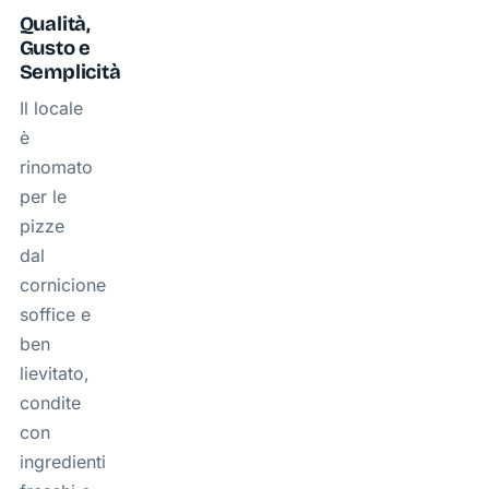
Qualità,
Gusto e
Semplicità
Il locale
è
rinomato
per le
pizze
dal
cornicione
soffice e
ben
lievitato,
condite
con
ingredienti