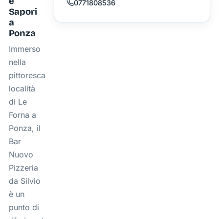
e
0771808536
Sapori
a
Ponza
Immerso
nella
pittoresca
località
di Le
Forna a
Ponza, il
Bar
Nuovo
Pizzeria
da Silvio
è un
punto di