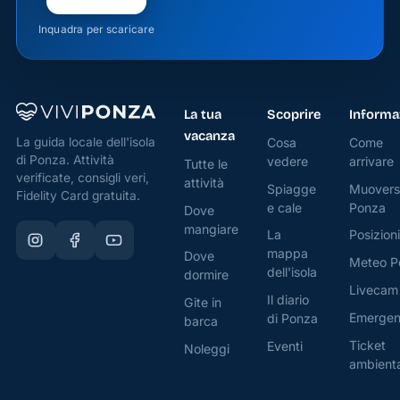
Maria
Inquadra per scaricare
Costanza,
affondata
nel 1978
nei
La tua
Scoprire
Informa
pressi
vacanza
Cosa
Come
La guida locale dell'isola
delle
di Ponza. Attività
vedere
arrivare
Tutte le
Formiche
verificate, consigli veri,
attività
Spiagge
Muovers
di
Fidelity Card gratuita.
e cale
Ponza
Dove
Ponza.
mangiare
Le
La
Posizioni
mappa
correnti
Dove
Meteo P
dell'isola
dormire
marine
Livecam
trasportarono
Il diario
Gite in
Emerge
i resti
di Ponza
barca
dell’imbarcazione
Ticket
Eventi
Noleggi
fino alla
ambient
cala,