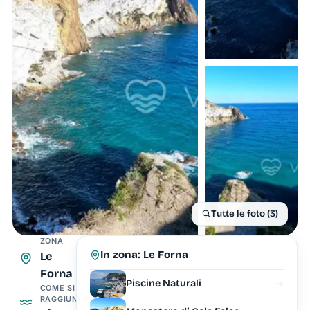
Tutte le foto (3)
ZONA
In zona: Le Forna
Le
Forna
Piscine Naturali
COME SI
RAGGIUNGE