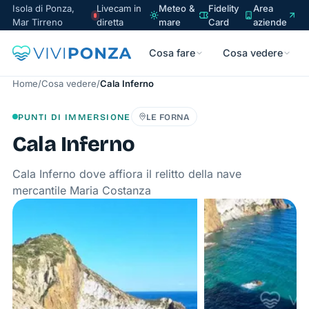
Isola di Ponza,
Livecam in
Meteo &
Fidelity
Area
Mar Tirreno
diretta
mare
Card
aziende
Cosa fare
Cosa vedere
Home
/
Cosa vedere
/
Cala Inferno
PUNTI DI IMMERSIONE
LE FORNA
Cala Inferno
Cala Inferno dove affiora il relitto della nave
mercantile Maria Costanza