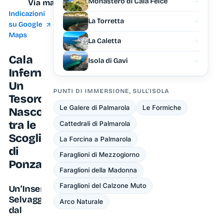
Monastero di Cala Felce
Via mare
Indicazioni
La Torretta
su Google
Maps
La Caletta
Cala
Isola di Gavi
Inferno:
Un
PUNTI DI IMMERSIONE, SULL'ISOLA
Tesoro
Le Galere di Palmarola
Le Formiche
Nascosto
tra le
Cattedrali di Palmarola
Scogliere
La Forcina a Palmarola
di
Faraglioni di Mezzogiorno
Ponza
Faraglioni della Madonna
Faraglioni del Calzone Muto
Un’Insenatura
Selvaggia
Arco Naturale
dal