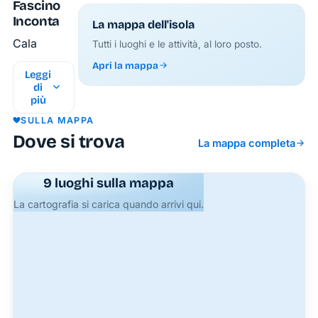
Fascino
Incontaminato
La mappa dell'isola
Cala
Tutti i luoghi e le attività, al loro posto.
Inferno è
Apri la mappa
Leggi
una
di
delle
più
cale più
SULLA MAPPA
suggestive
Dove si trova
La mappa completa
e
misteriose
dell’isola
9 luoghi sulla mappa
di
La cartografia si carica quando arrivi qui.
Ponza,
situata
lungo la
costa
orientale
nei
pressi