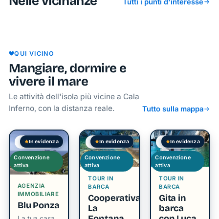
Nelle vicinanze
Tutti i punti d'interesse
visitatore.
Cala
La
Il mare
Arco
Il nome
Cantina
Caletta
di Cala
Naturale
“Inferno”
e lo
di
Dell'Acqua
di Ponza
deriva
scoglio
Ponza:
è ideale
(Spaccapolpi)
della
un
per il
dalla
QUI VICINO
Tartaruga
angolo
nuoto e
ripida
Mangiare, dormire e
di
lo
scalinata
vivere il mare
paradiso
snorkeling.
di circa
tra mare
350
Le attività dell'isola più vicine a Cala
cristallino
e
gradini
Inferno, con la distanza reale.
Tutto sulla mappa
tramonti
che un
mozzafiato
tempo
In evidenza
In evidenza
In evidenza
Verificata
Verificata
Verificata
collegava
la cala al
Convenzione
Convenzione
Convenzione
attiva
attiva
attiva
paese,
rendendo
TOUR IN
TOUR IN
AGENZIA
BARCA
BARCA
l’accesso
IMMOBILIARE
Cooperativa
Gita in
particolarmente
Blu Ponza
La
barca
arduo.
Fontana
con Luca
La tua casa