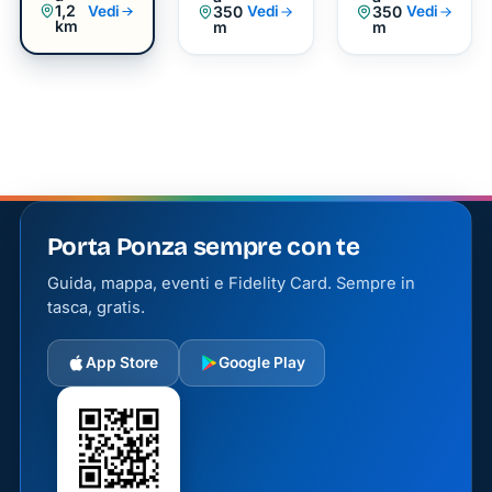
1,2
Vedi
350
350
Vedi
Vedi
Servizio della
Relitto
km
m
m
Natura
Carico
di
Storia:
La
Nave
Maria
Costanza
Uno
Porta Ponza sempre con te
degli
elementi
Guida, mappa, eventi e Fidelity Card. Sempre in
più
tasca, gratis.
affascinanti
di Cala
App Store
Google Play
Inferno è
il relitto
della
nave
mercantile