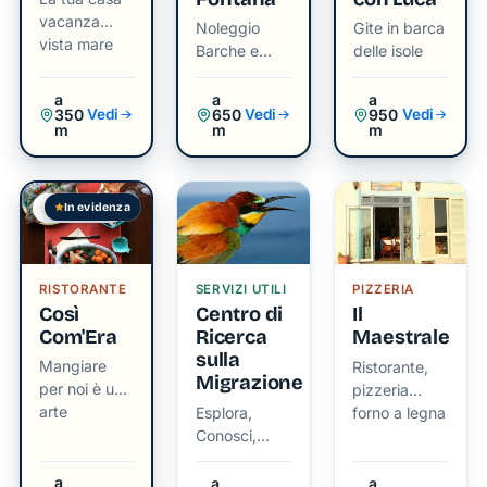
Oggi, la
vacanza
Noleggio
Gite in barca
scalinata
vista mare
Barche e
delle isole
è
Gite
inagibile,
Organizzate
a
a
a
350
650
950
Vedi
Vedi
Vedi
e Cala
m
m
m
Inferno è
raggiungibile
esclusivamente
In evidenza
Verificata
via
mare,
preservando
RISTORANTE
SERVIZI UTILI
PIZZERIA
così la
Così
Centro di
Il
sua
Com'Era
Ricerca
Maestrale
natura
sulla
Mangiare
Ristorante,
selvaggia
Migrazione
per noi è un
pizzeria
e
arte
Esplora,
forno a legna
incontaminata.
Conosci,
Proteggi - la
Scienza al
Un
a
a
a