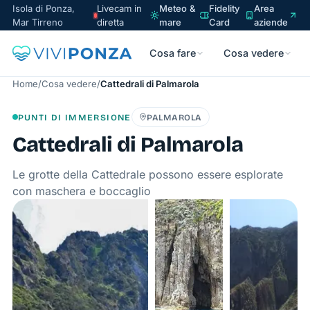
Isola di Ponza,
Livecam in
Meteo &
Fidelity
Area
Mar Tirreno
diretta
mare
Card
aziende
Cosa fare
Cosa vedere
Home
/
Cosa vedere
/
Cattedrali di Palmarola
PUNTI DI IMMERSIONE
PALMAROLA
Cattedrali di Palmarola
Le grotte della Cattedrale possono essere esplorate
con maschera e boccaglio