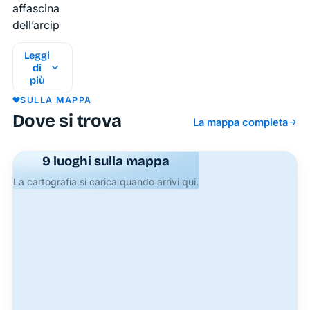
affascinanti
dell’arcipelago
pontino.
Leggi
Situate
di
lungo la
più
costa
SULLA MAPPA
settentrionale
Dove si trova
La mappa completa
dell’isola
di
Palmarola,
9 luoghi sulla mappa
queste
La cartografia si carica quando arrivi qui.
imponenti
formazioni
rocciose
devono
il loro
nome
alla
straordinaria