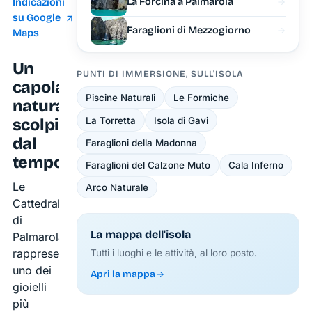
La Forcina a Palmarola
Indicazioni
su Google
Faraglioni di Mezzogiorno
Maps
Un
PUNTI DI IMMERSIONE, SULL'ISOLA
capolavoro
Piscine Naturali
Le Formiche
naturale
La Torretta
Isola di Gavi
scolpito
dal
Faraglioni della Madonna
tempo
Faraglioni del Calzone Muto
Cala Inferno
Le
Arco Naturale
Cattedrali
di
La mappa dell'isola
Palmarola
rappresentano
Tutti i luoghi e le attività, al loro posto.
uno dei
Apri la mappa
gioielli
più