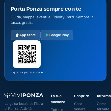
Porta Ponza sempre con te
Il
ristorante
Guida, mappa, eventi e Fidelity Card. Sempre in
dispone
tasca, gratis.
di tavoli
all'aperto
App Store
Google Play
che
offrono
una vista
privilegiata
sulla
Inquadra per scaricare
banchina,
permettendo
di
godere
La tua
Scoprire
Informa
del
vacanza
Cosa
Come
La guida locale dell'isola
panorama
di Ponza. Attività
vedere
arrivare
Tutte le