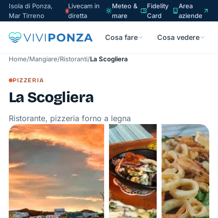
Isola di Ponza,
Livecam in
Meteo &
Fidelity
Area
Mar Tirreno
diretta
mare
Card
aziende
Cosa fare
Cosa vedere
Home
/
Mangiare
/
Ristoranti
/
La Scogliera
PIZZERIA
La Scogliera
Ristorante, pizzeria forno a legna