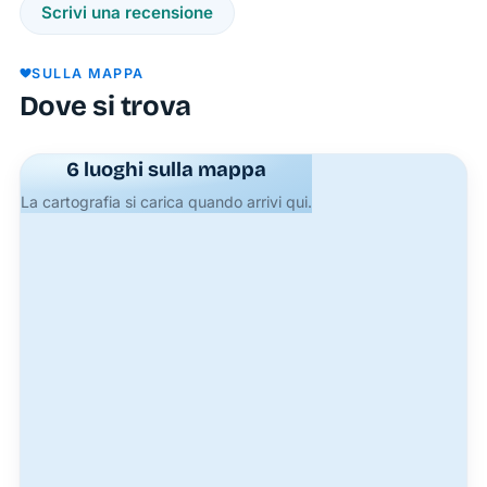
Scrivi una recensione
Ponza.
Un
SULLA MAPPA
Viaggio
Dove si trova
Gastronomico
tra i
6 luoghi sulla mappa
Sapori
del
La cartografia si carica quando arrivi qui.
Mediterraneo
La
Scogliera
propone
un menù
variegato
che
spazia
dalle