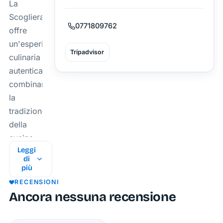
La
Scogliera
0771809762
offre
un'esperienza
Tripadvisor
culinaria
autentica,
combinando
la
tradizione
della
cucina
Leggi
italiana
di
con
più
l'atmosfera
RECENSIONI
unica
Ancora nessuna recensione
del
porto di