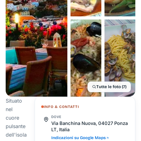
Tutte le foto (7)
Situato
INFO & CONTATTI
nel
cuore
DOVE
Via Banchina Nuova, 04027 Ponza
pulsante
LT, Italia
dell'isola,
Indicazioni su Google Maps