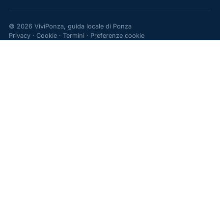
© 2026 ViviPonza, guida locale di Ponza
Privacy
·
Cookie
·
Termini
·
Preferenze cookie