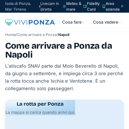
Isola di Ponza,
Livecam in
Meteo &
Fidelity
Area
Mar Tirreno
diretta
mare
Card
aziende
Cosa fare
Cosa vedere
Home
/
Come arrivare a Ponza
/
Napoli
Come arrivare a Ponza da
Napoli
L'aliscafo SNAV parte dal Molo Beverello di Napoli,
da giugno a settembre, e impiega circa 3 ore perché
la rotta tocca anche Ischia e Ventotene. È un
collegamento solo passeggeri.
La rotta per Ponza
La mappa si carica quando arrivi qui.