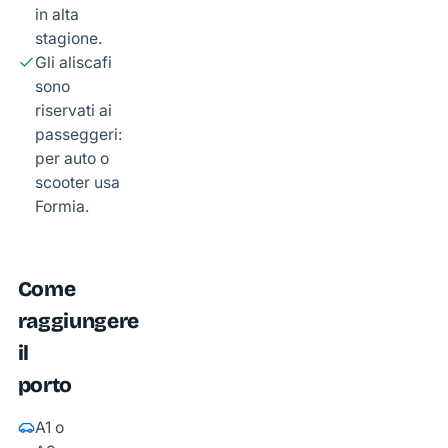
in alta
stagione.
Gli aliscafi
sono
riservati ai
passeggeri:
per auto o
scooter usa
Formia.
Come
raggiungere
il
porto
A1 o