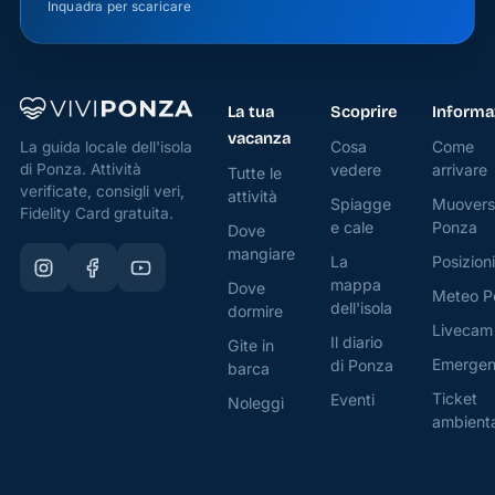
Inquadra per scaricare
La tua
Scoprire
Informa
vacanza
Cosa
Come
La guida locale dell'isola
di Ponza. Attività
vedere
arrivare
Tutte le
verificate, consigli veri,
attività
Spiagge
Muovers
Fidelity Card gratuita.
e cale
Ponza
Dove
mangiare
La
Posizioni
mappa
Dove
Meteo P
dell'isola
dormire
Livecam
Il diario
Gite in
Emerge
di Ponza
barca
Ticket
Eventi
Noleggi
ambient