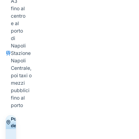
A3
fino al
centro
e al
porto
di
Napoli
Stazione
Napoli
Centrale,
poi taxi o
mezzi
pubblici
fino al
porto
Posizione
del molo