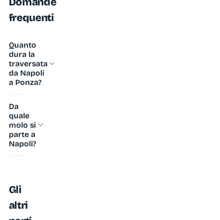
Domande
frequenti
Quanto
dura la
traversata
da Napoli
a Ponza?
Circa
Da
3
quale
ore
molo si
parte a
in
Napoli?
aliscafo
Di
SNAV,
solito
perché
dal
la
Gli
Molo
rotta
altri
Beverello;
tocca