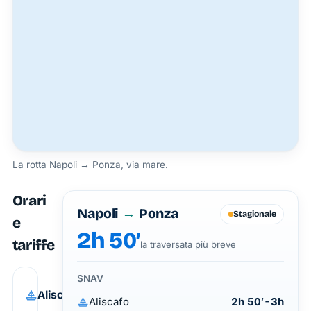
La rotta Napoli → Ponza, via mare.
Orari
Napoli
→
Ponza
Stagionale
e
2h 50′
tariffe
la traversata più breve
SNAV
2h
Aliscafo
SNAV
Aliscafo
2h 50′-3h
50′-3h