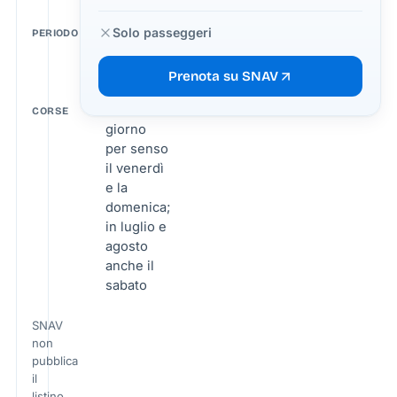
6 giugno -
Solo passeggeri
PERIODO
13
settembre
Prenota su SNAV
2026
1 corsa al
CORSE
giorno
per senso
il venerdì
e la
domenica;
in luglio e
agosto
anche il
sabato
SNAV
non
pubblica
il
listino