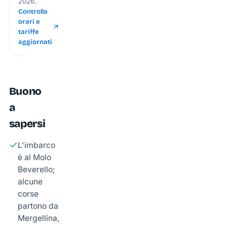
2026.
Controlla
orari e
tariffe
aggiornati
Buono
a
sapersi
L'imbarco
è al Molo
Beverello;
alcune
corse
partono da
Mergellina,