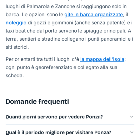
luoghi di Palmarola e Zannone si raggiungono solo in
barca. Le opzioni sono le
gite in barca organizzate
, il
noleggio
di gozzi e gommoni (anche senza patente) e i
taxi boat che dal porto servono le spiagge principali. A
terra, sentieri e stradine collegano i punti panoramici e i
siti storici.
Per orientarti tra tutti i luoghi c'è
la mappa dell'isola
:
ogni punto è georeferenziato e collegato alla sua
scheda.
Domande frequenti
Quanti giorni servono per vedere Ponza?
In un weekend si visitano i luoghi simbolo dell'isola di
Qual è il periodo migliore per visitare Ponza?
Ponza; con 4-5 giorni si aggiungono le gite in barca a