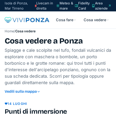
Isola di Ponza,
Livecam in
Meteo &
Fidelity
Area
Mar Tirreno
diretta
mare
Card
aziende
Cosa fare
Cosa vedere
Home
/
Cosa vedere
Cosa vedere a Ponza
Spiagge e cale scolpite nel tufo, fondali vulcanici da
esplorare con maschera o bombole, un porto
borbonico e le grotte romane: qui trovi tutti i punti
d'interesse dell'arcipelago ponziano, ognuno con la
sua scheda dedicata. Scorri per tipologia oppure
guardali direttamente sulla mappa.
LE
Vedili sulla mappa
PALMAROLA
FORNA
LE
LE
LE
PALMAROLA
Le
Isola
PALMAROL
FORNA
FORNA
FORNA
LE
LE
La
PORTO
PALMAROLA
Galere
Cattedral
PORTO
Piscine
FORNA
La
FORNA
di
Cala
14 LUOGHI
Faraglioni
Forcina
Faraglioni
Faraglion
Cala
Cala
di
PORTO
di
Naturali
Torretta
Gavi
Inferno
Punti di immersione
del
a
di
PORTO
Le
della
Dell'Acqua
Cecata
Palmarola
Palmarol