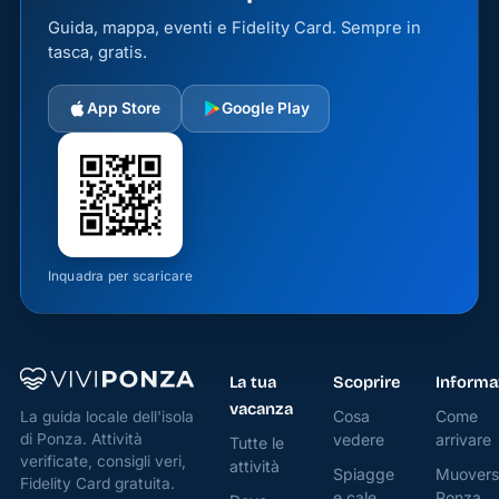
Guida, mappa, eventi e Fidelity Card. Sempre in
tasca, gratis.
App Store
Google Play
Inquadra per scaricare
La tua
Scoprire
Informa
vacanza
Cosa
Come
La guida locale dell'isola
di Ponza. Attività
vedere
arrivare
Tutte le
verificate, consigli veri,
attività
Spiagge
Muovers
Fidelity Card gratuita.
e cale
Ponza