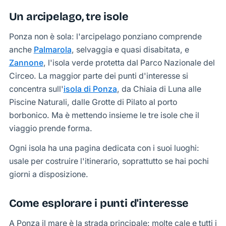
esterna
tra mare
e sulla
esplorando
felci.
piccole,
spiaggia
posizione
incantevole
sabbia
delle
falesia
si getta
baia,
Un arcipelago, tre isole
cristallino
costa
il
durante
di
protetta
che
dorata si
spiagge
ne
a
raggiungibile
e
circostante
fondale
il
sabbia e
e alle
offre
mescola
più
riflettono
strapiombo
solo via
Ponza non è sola: l'arcipelago ponziano comprende
tramonti
marino.
periodo
ciottoli
splendide
uno
delicatamente
conosciute
i raggi
in un
mare.
mozzafiato
estivo
vedute
spettacolo
con
e
illuminando
mare
anche
Palmarola
, selvaggia e quasi disabitata, e
che
mozzafiato
ciottoli
maggiormente
la baia.
turchese.
Zannone
, l'isola verde protetta dal Parco Nazionale del
offre
a tutti i
bianchi
attrezzate
Circeo. La maggior parte dei punti d'interesse si
visitatori
di Ponza
concentra sull'
isola di Ponza
, da Chiaia di Luna alle
Piscine Naturali, dalle Grotte di Pilato al porto
borbonico. Ma è mettendo insieme le tre isole che il
viaggio prende forma.
Ogni isola ha una pagina dedicata con i suoi luoghi:
usale per costruire l'itinerario, soprattutto se hai pochi
giorni a disposizione.
Come esplorare i punti d'interesse
A Ponza il mare è la strada principale: molte cale e tutti i