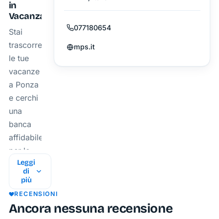
in
Vacanza
077180654
Stai
trascorrendo
mps.it
le tue
vacanze
a Ponza
e cerchi
una
banca
affidabile
per le
Leggi
tue
di
operazioni
più
finanziarie?
RECENSIONI
La
Ancora nessuna recensione
Banca