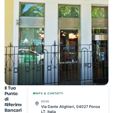
Il Tuo
Punto
INFO & CONTATTI
di
DOVE
Riferimento
Via Dante Alighieri, 04027 Ponza
Bancario
LT, Italia