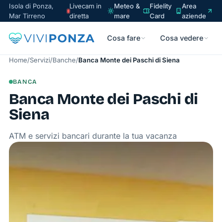
Isola di Ponza,
Livecam in
Meteo &
Fidelity
Area
Mar Tirreno
diretta
mare
Card
aziende
Cosa fare
Cosa vedere
Home
/
Servizi
/
Banche
/
Banca Monte dei Paschi di Siena
BANCA
Banca Monte dei Paschi di
Siena
ATM e servizi bancari durante la tua vacanza