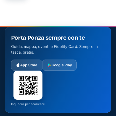
1472,
Monte
dei
Paschi
di Siena
è
Porta Ponza sempre con te
riconosciuta
Guida, mappa, eventi e Fidelity Card. Sempre in
come la
tasca, gratis.
banca
più
App Store
Google Play
antica
del
mondo
ancora
in
Inquadra per scaricare
attività.
Questa