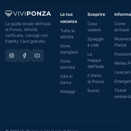
eredità
secolare
La tua
Scoprire
Informa
sbarca
vacanza
Cosa
Come
La guida locale dell'isola
anche a
di Ponza. Attività
vedere
arrivare
Tutte le
Ponza,
verificate, consigli veri,
attività
Spiagge
Muovers
Fidelity Card gratuita.
regalando
e cale
Ponza
Dove
alla
mangiare
La
Posizioni
comunità
mappa
Dove
Meteo P
locale
dell'isola
dormire
Livecam
ed ai
Il diario
Gite in
Emerge
di Ponza
visitatori
barca
un
Ticket
Eventi
Noleggi
ambient
servizio
di alto
livello,
basato
su