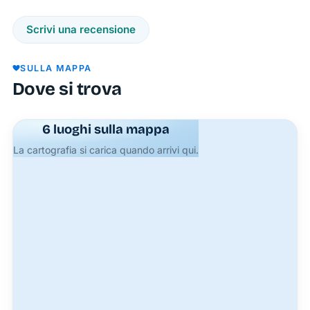
Monte
Scrivi una recensione
dei
Paschi
SULLA MAPPA
di Siena
Dove si trova
a Ponza
risponde
alle
6 luoghi sulla mappa
esigenze
La cartografia si carica quando arrivi qui.
di turisti
e
residenti
offrendo
servizi
bancari
professionali
e ATM