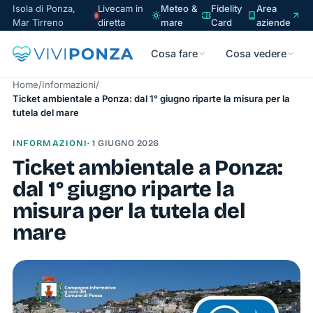
Isola di Ponza,
Livecam in
Meteo &
Fidelity
Area
Mar Tirreno
diretta
mare
Card
aziende
Cosa fare
Cosa vedere
Home
/
Informazioni
/
Ticket ambientale a Ponza: dal 1° giugno riparte la misura per la
tutela del mare
INFORMAZIONI
· 1 GIUGNO 2026
Ticket ambientale a Ponza:
dal 1° giugno riparte la
misura per la tutela del
mare