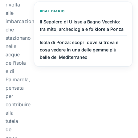
rivolta
DAL DIARIO
alle
imbarcazioni
Il Sepolcro di Ulisse a Bagno Vecchio:
tra mito, archeologia e folklore a Ponza
che
stazionano
Isola di Ponza: scopri dove si trova e
nelle
cosa vedere in una delle gemme più
acque
belle del Mediterraneo
dell’isola
e di
Palmarola,
pensata
per
contribuire
alla
tutela
del
mare,