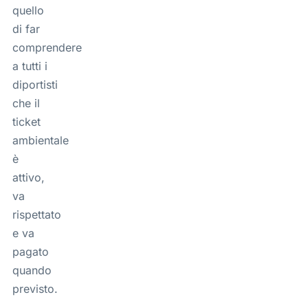
quello
di far
comprendere
a tutti i
diportisti
che il
ticket
ambientale
è
attivo,
va
rispettato
e va
pagato
quando
previsto.