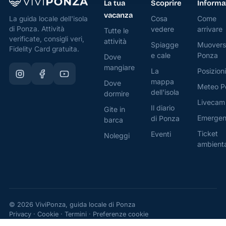
La tua
Scoprire
Informa
vacanza
Cosa
Come
La guida locale dell'isola
di Ponza. Attività
vedere
arrivare
Tutte le
verificate, consigli veri,
attività
Spiagge
Muovers
Fidelity Card gratuita.
e cale
Ponza
Dove
mangiare
La
Posizioni
mappa
Dove
Meteo P
dell'isola
dormire
Livecam
Il diario
Gite in
Emerge
di Ponza
barca
Ticket
Eventi
Noleggi
ambient
© 2026 ViviPonza, guida locale di Ponza
Privacy
·
Cookie
·
Termini
·
Preferenze cookie