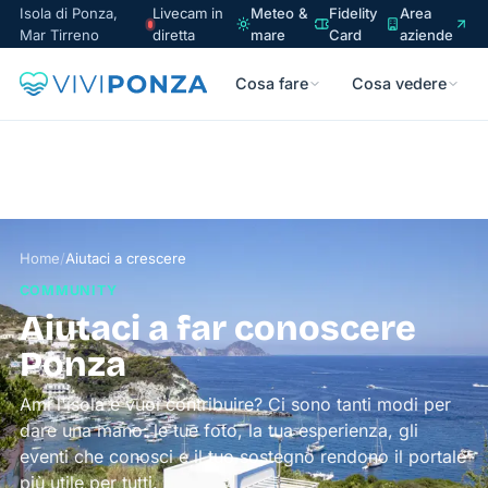
Isola di Ponza,
Livecam in
Meteo &
Fidelity
Area
Mar Tirreno
diretta
mare
Card
aziende
Cosa fare
Cosa vedere
Home
/
Aiutaci a crescere
COMMUNITY
Aiutaci a far conoscere
Ponza
Ami l'isola e vuoi contribuire? Ci sono tanti modi per
dare una mano: le tue foto, la tua esperienza, gli
eventi che conosci e il tuo sostegno rendono il portale
più utile per tutti.