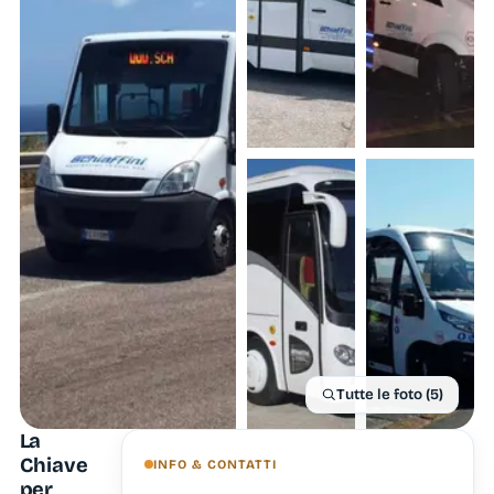
Tutte le foto (5)
La
Chiave
INFO & CONTATTI
per