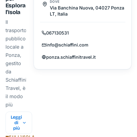
DOVE
Esplorare
Via Banchina Nuova, 04027 Ponza
l’Isola
LT, Italia
Il
trasporto
067130531
pubblico
info@schiaffini.com
locale a
Ponza,
ponza.schiaffinitravel.it
gestito
da
Schiaffini
Travel, è
il modo
più
pratico e
Leggi
comodo
di
più
per
SULL'ISOLA