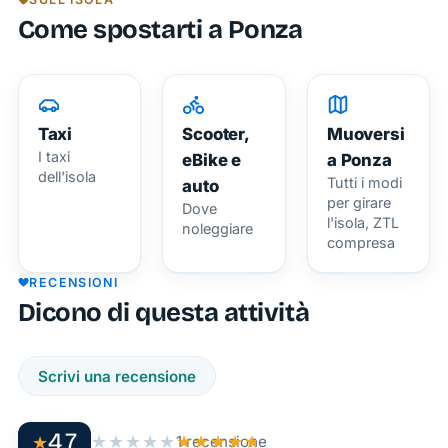
spostarsi
Come spostarti a Ponza
sull’isola,
godendo
della
bellezza
Taxi
Scooter,
Muoversi
dei suoi
I taxi
eBike e
a Ponza
panorami
dell'isola
Tutti i modi
auto
senza
per girare
Dove
pensieri.
l'isola, ZTL
noleggiare
compresa
Che tu
sia un
RECENSIONI
turista in
Dicono di questa attività
cerca di
calette
Scrivi una recensione
nascoste
o un
residente
4,7
★
★★★★★
★★★★★
1 recensione