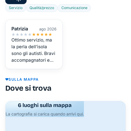
con
Servizio
Qualità/prezzo
Comunicazione
esigenze
quotidiane,
il
Patrizia
ago 2026
★★★★★
★★★★★
sistema
Ottimo servizio, ma
di
la perla dell’isola
trasporti
sono gli autisti. Bravi
di Ponza
accompagnatori e
guide turistiche. Un
ti
particolare
garantisce
SULLA MAPPA
ringraziamento a
efficienza
Dove si trova
Luigi che ci
ed
prendeva a cala
accessibilità.
Feola sempre con il
6 luoghi sulla mappa
sorriso e l’amore per
Servizi
il suo lavoro.
La cartografia si carica quando arrivi qui.
Principali
Grazieee
Collegamenti