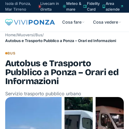
Isola di Ponza,
Livecam in
Meteo &
Fidelity
Area
Mar Tirreno
diretta
mare
Card
aziende
Cosa fare
Cosa vedere
Home
/
Muoversi
/
Bus
/
Autobus e Trasporto Pubblico a Ponza – Orari ed Informazioni
BUS
Autobus e Trasporto
Pubblico a Ponza – Orari ed
Informazioni
Servizio trasporto pubblico urbano