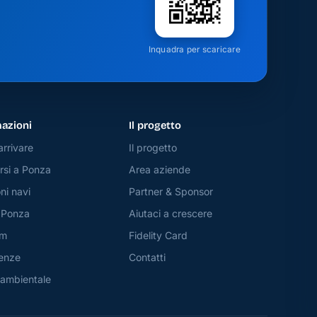
Inquadra per scaricare
azioni
Il progetto
rrivare
Il progetto
si a Ponza
Area aziende
ni navi
Partner & Sponsor
 Ponza
Aiutaci a crescere
am
Fidelity Card
enze
Contatti
 ambientale