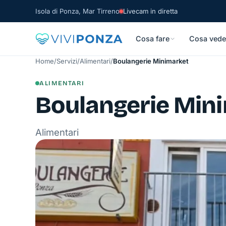
Isola di Ponza, Mar Tirreno
Livecam in diretta
Cosa fare
Cosa vede
Home
/
Servizi
/
Alimentari
/
Boulangerie Minimarket
ALIMENTARI
Boulangerie Min
Alimentari