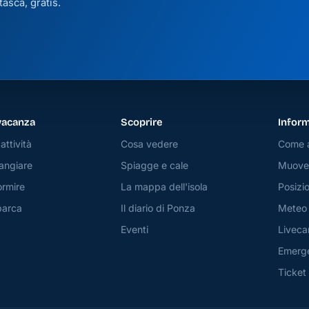
asca, gratis.
vacanza
Scoprire
Inform
attività
Cosa vedere
Come a
angiare
Spiagge e cale
Muover
rmire
La mappa dell'isola
Posizio
barca
Il diario di Ponza
Meteo
Eventi
Livec
Emerg
Ticket