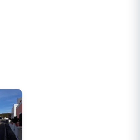
PORTO
La spiaggia di Santa Maria
ccola
La spiaggia di Santa Maria è un luogo
incantevole che offre uno spettacolo
mozzafiato a tutti i visitatori