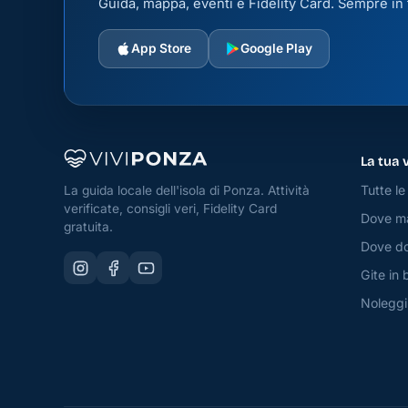
Guida, mappa, eventi e Fidelity Card. Sempre in t
App Store
Google Play
La tua 
Tutte le 
La guida locale dell'isola di Ponza. Attività
verificate, consigli veri, Fidelity Card
Dove m
gratuita.
Dove do
Gite in 
Noleggi