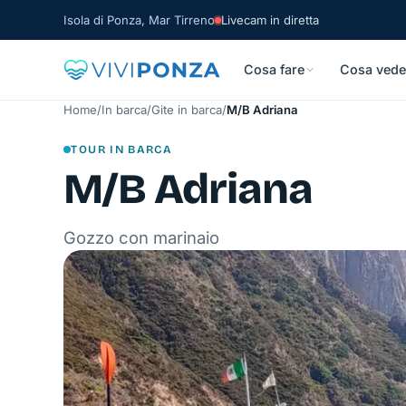
Isola di Ponza, Mar Tirreno
Livecam in diretta
Cosa fare
Cosa vede
Home
/
In barca
/
Gite in barca
/
M/B Adriana
TOUR IN BARCA
M/B Adriana
Gozzo con marinaio