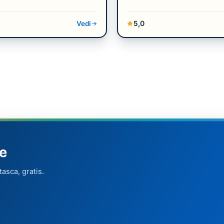
5,0
Vedi
e
asca, gratis.