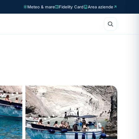
Meteo & mare
Fidelity Card
Area aziende