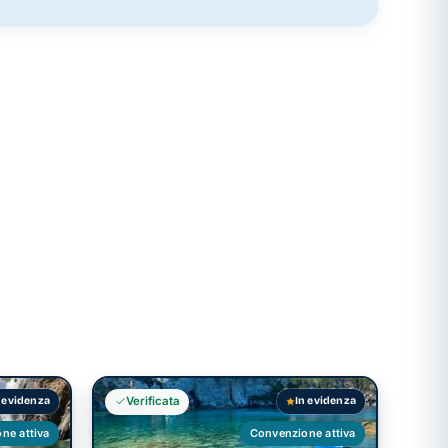
PORTO
Faraglioni della Madonna
ccola
I Faraglioni della Madonna: una
meraviglia naturale di Ponza
 evidenza
In evidenza
Verificata
ne attiva
Convenzione attiva