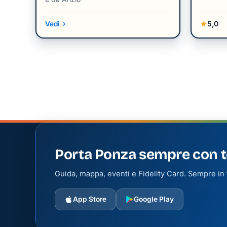
5,0
Vedi
Porta Ponza sempre con t
Guida, mappa, eventi e Fidelity Card. Sempre in t
App Store
Google Play