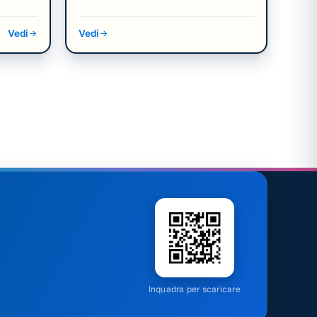
Vedi
Vedi
Inquadra per scaricare