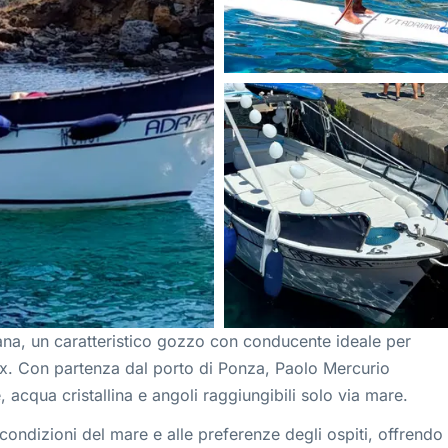
na, un caratteristico gozzo con conducente ideale per
elax. Con partenza dal porto di Ponza, Paolo Mercurio
 acqua cristallina e angoli raggiungibili solo via mare.
condizioni del mare e alle preferenze degli ospiti, offrendo