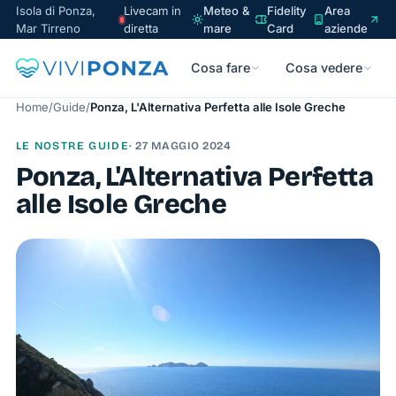
Isola di Ponza,
Livecam in
Meteo &
Fidelity
Area
Mar Tirreno
diretta
mare
Card
aziende
Cosa fare
Cosa vedere
Home
/
Guide
/
Ponza, L'Alternativa Perfetta alle Isole Greche
LE NOSTRE GUIDE
· 27 MAGGIO 2024
Ponza, L'Alternativa Perfetta
alle Isole Greche