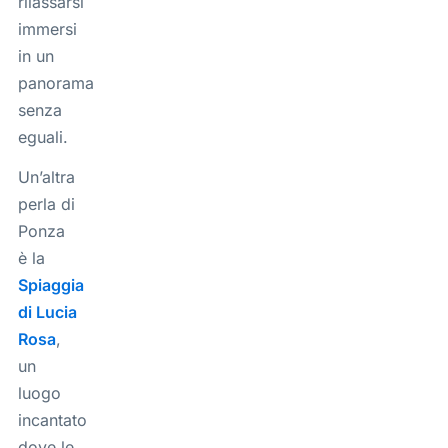
rilassarsi
immersi
in un
panorama
senza
eguali.
Un’altra
perla di
Ponza
è la
Spiaggia
di Lucia
Rosa
,
un
luogo
incantato
dove le