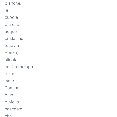
bianche,
le
cupole
blu e le
acque
cristalline;
tuttavia
Ponza,
situata
nell’arcipelago
delle
Isole
Pontine,
è un
gioiello
nascosto
che