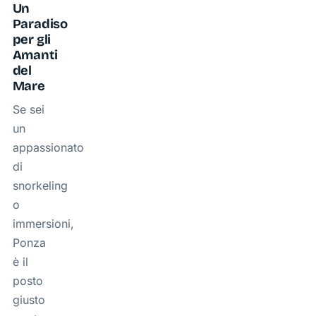
Un
Paradiso
per gli
Amanti
del
Mare
Se sei
un
appassionato
di
snorkeling
o
immersioni,
Ponza
è il
posto
giusto