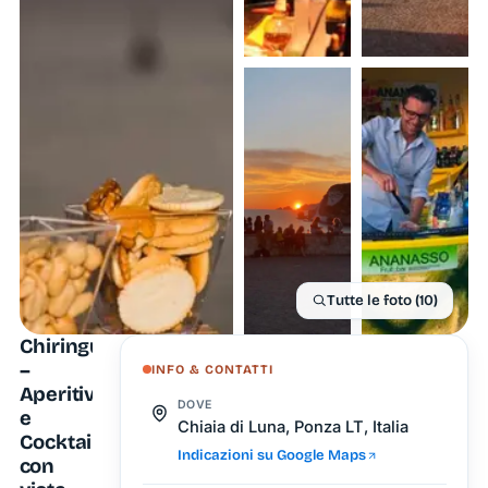
Tutte le foto (10)
Chiringuito
–
INFO & CONTATTI
Aperitivi
DOVE
e
Chiaia di Luna, Ponza LT, Italia
Cocktail
Indicazioni su Google Maps
con