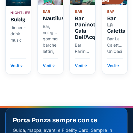
attiva
mozzafiato
per l’arte
a tutti i
BAR
BAR
BAR
NIGHTLIFE
della
visitatori
Nautilus
Bar
Bar
Bubly
mixology.
Paninoteca
La
Bar,
dinner -
Questo
Cala
Caletta
noleggio
drink -
Dell'Acqua
piccolo
gommoni,
Bar La
music
barche,
Bar
Caletta
angolo
lettini,
Paninoteca
Un’Oasi
di
ombrelloni
Cala
di Relax
paradiso
dell'Acqua
Vedi
Vedi
Vedi
Vedi
si è
affermato
come un
punto di
riferimento
per chi
desidera
Porta Ponza sempre con te
gustare
Guida, mappa, eventi e Fidelity Card. Sempre in