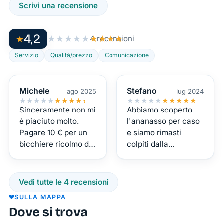
Scrivi una recensione
cocktail
bar è
4,2
★
★★★★★
★★★★★
4 recensioni
un’esperienza
da
Servizio
Qualità/prezzo
Comunicazione
vivere e
condividere.
Michele
Stefano
ago 2025
lug 2024
Con una
★★★★★
★★★★★
★★★★★
★★★★★
vista
Sinceramente non mi
Abbiamo scoperto
impareggiabile
è piaciuto molto.
l'ananasso per caso
Pagare 10 € per un
e siamo rimasti
sul blu
bicchiere ricolmo di
colpiti dalla
infinito
ghiaccio mi sembra
posizione dalla quale
del
una presa in giro per
si può ammirare un
Tirreno
il cliente.
bellissimo tramonto e
Vedi tutte le 4 recensioni
e
la qualità dei drink.
SULLA MAPPA
sull’isola
Dal secondo giro in
Dove si trova
poi ci siamo affidati
di