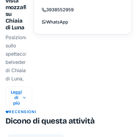
vista
mozzafiato
3938552959
su
Chiaia
WhatsApp
di Luna
Posizionato
sullo
spettacolare
belvedere
di Chiaia
di Luna,
il
Leggi
Chiringuito
di
(ex
più
Baretto99)
RECENSIONI
Dicono di questa attività
è molto
più di un
semplice