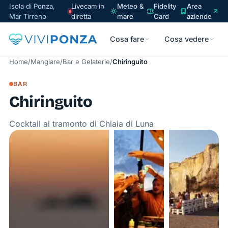
Isola di Ponza,
Livecam in
Meteo &
Fidelity
Area
Mar Tirreno
diretta
mare
Card
aziende
Cosa fare
Cosa vedere
Home
/
Mangiare
/
Bar e Gelaterie
/
Chiringuito
BAR
Chiringuito
Cocktail al tramonto di Chiaia di Luna