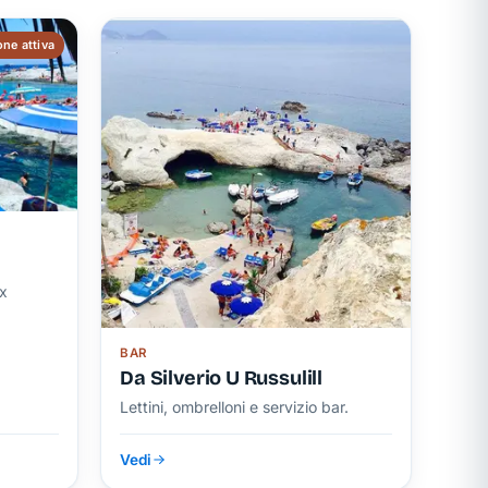
ne attiva
ax
BAR
Da Silverio U Russulill
Lettini, ombrelloni e servizio bar.
Vedi