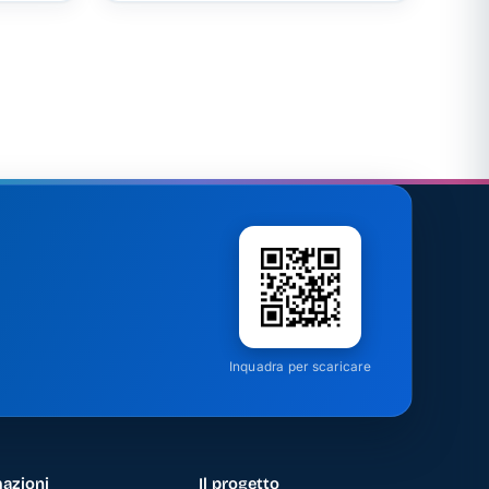
Inquadra per scaricare
azioni
Il progetto