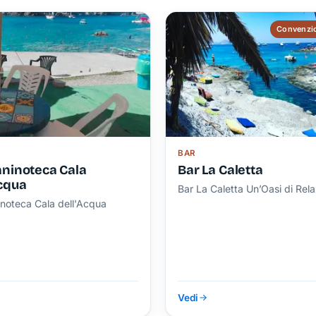
Convenzio
BAR
aninoteca Cala
Bar La Caletta
Acqua
Bar La Caletta Un’Oasi di Rel
inoteca Cala dell'Acqua
Vedi