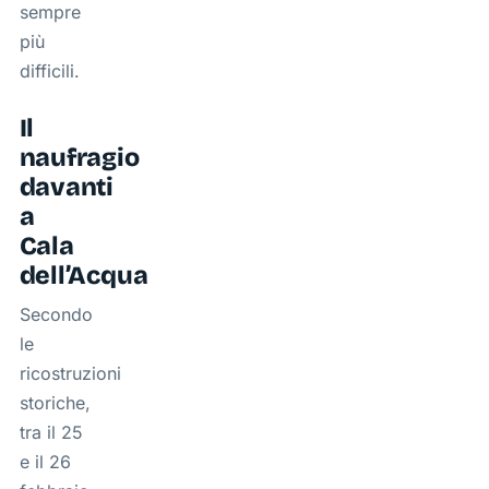
sempre
più
difficili.
Il
naufragio
davanti
a
Cala
dell’Acqua
Secondo
le
ricostruzioni
storiche,
tra il 25
e il 26