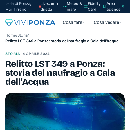
Isola di Ponza,
Livecam in
Meteo &
Fidelity
Area
Mar Tirreno
diretta
mare
Card
aziende
Cosa fare
Cosa vedere
Home
/
Storia
/
Relitto LST 349 a Ponza: storia del naufragio a Cala dell’Acqua
STORIA
· 4 APRILE 2024
Relitto LST 349 a Ponza:
storia del naufragio a Cala
dell’Acqua