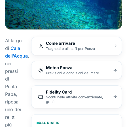
Al largo
Come arrivare
di
Cala
Traghetti e aliscafi per Ponza
dell’Acqua
,
nei
Meteo Ponza
pressi
Previsioni e condizioni del mare
di
Punta
Fidelity Card
Papa,
Sconti nelle attività convenzionate,
riposa
gratis
uno dei
relitti
DAL DIARIO
più