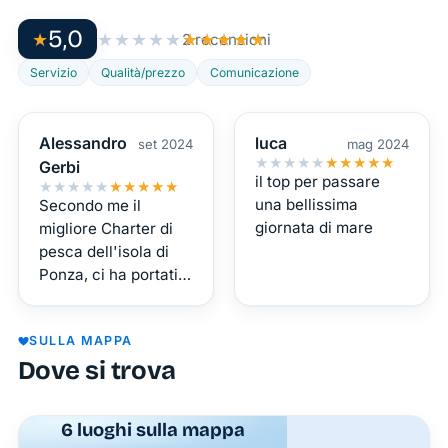
autentiche.
5,0
★
★★★★★
★★★★★
2 recensioni
Sali a
bordo
Servizio
Qualità/prezzo
Comunicazione
dell’imbarcazione
guidata
Alessandro
luca
set 2024
mag 2024
dal
★★★★★
★★★★★
Gerbi
Capitano
il top per passare
★★★★★
★★★★★
Pietro
una bellissima
Secondo me il
giornata di mare
migliore Charter di
Romano
pesca dell'isola di
e
Ponza, ci ha portati
preparati
all'isola di Palmarola
ad
con la sua barca,
esplorare
SULLA MAPPA
durante il tragitto si
calette
Dove si trova
può fare pesca a
traina, ottimo pranzo,
nascoste,
bellissimi posti.
acque
6 luoghi sulla mappa
cristalline