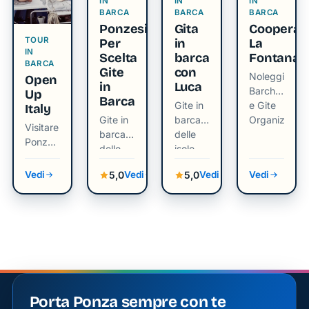
IN
IN
IN
visitatori
Tradizione
BARCA
BARCA
BARCA
Con
Ponzesi
Gita
Cooperat
TOUR
Per
in
La
passione
IN
Scelta
barca
Fontana
tramandata
BARCA
Gite
con
Noleggio
Open
di
in
Luca
Barche
Up
Barca
generazione
Gite in
e Gite
Italy
in
Gite in
barca
Organizzate
Visitare
barca
delle
generazione,
Ponza
delle
isole
in un
Pietro
isole
Giorno
5,0
5,0
Vedi
Vedi
Vedi
Vedi
Romano
da
e la sua
Roma e
famiglia
da
Anzio
condividono
l’amore
per la
pesca e
Porta Ponza sempre con te
la