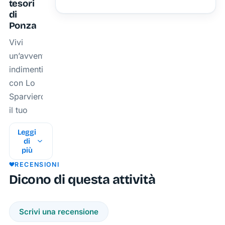
tesori
di
Ponza
Vivi
un’avventura
indimenticabile
con Lo
Sparviero,
il tuo
punto di
Leggi
riferimento
di
per le
più
migliori
RECENSIONI
Dicono di questa attività
escursioni
a Ponza
e battute
Scrivi una recensione
di pesca