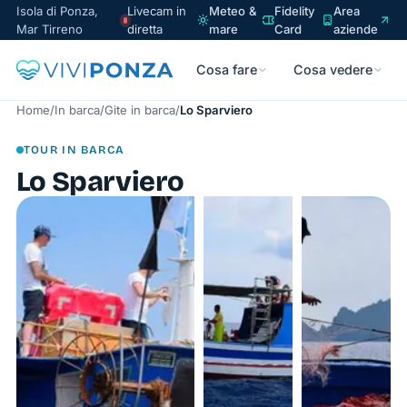
Isola di Ponza,
Livecam in
Meteo &
Fidelity
Area
Mar Tirreno
diretta
mare
Card
aziende
Cosa fare
Cosa vedere
Home
/
In barca
/
Gite in barca
/
Lo Sparviero
TOUR IN BARCA
Lo Sparviero