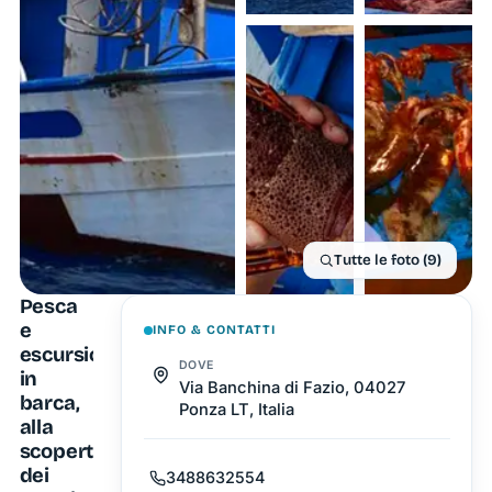
Tutte le foto (9)
Pesca
e
INFO & CONTATTI
escursioni
DOVE
in
Via Banchina di Fazio, 04027
barca,
Ponza LT, Italia
alla
scoperta
dei
3488632554