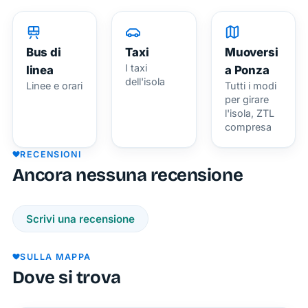
in modo
sostenibile
e
Bus di
Taxi
Muoversi
piacevole,
I taxi
linea
a Ponza
dell'isola
grazie
Linee e orari
Tutti i modi
per girare
ad
l'isola, ZTL
un’ampia
compresa
scelta di
RECENSIONI
scooter
Ancora nessuna recensione
e bici a
pedalata
assistita.
Scrivi una recensione
Preparati
ad
SULLA MAPPA
esplorare
Dove si trova
calette
segrete,