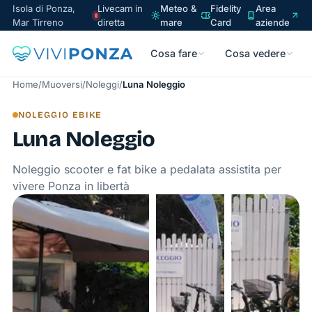
Isola di Ponza,
Livecam in
Meteo &
Fidelity
Area
Mar Tirreno
diretta
mare
Card
aziende
Cosa fare
Cosa vedere
Home
/
Muoversi
/
Noleggi
/
Luna Noleggio
NOLEGGIO EBIKE
Luna Noleggio
Noleggio scooter e fat bike a pedalata assistita per
vivere Ponza in libertà