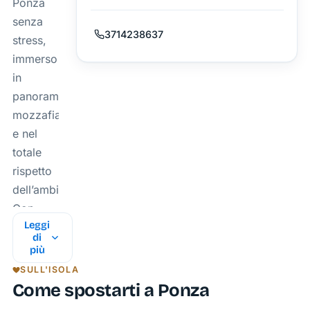
Ponza
senza
3714238637
stress,
immerso
in
panorami
mozzafiato
e nel
totale
rispetto
dell’ambiente?
Con
Leggi
Luna
di
Noleggio,
più
potrai
SULL'ISOLA
muoverti
Come spostarti a Ponza
sull’isola