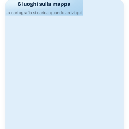
6 luoghi sulla mappa
scogliere
La cartografia si carica quando arrivi qui.
affascinanti
e vedute
sul mare
che non
troverai
in
nessun
altro
posto.
Connessione
con
l’Isola
Luna
Noleggio