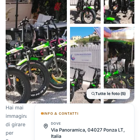
Tutte le foto (5)
Hai mai
INFO & CONTATTI
immaginato
di girare
DOVE
Via Panoramica, 04027 Ponza LT,
per
Italia