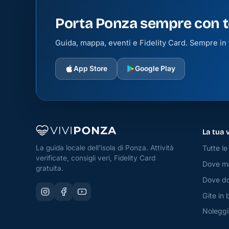
Porta Ponza sempre con t
Guida, mappa, eventi e Fidelity Card. Sempre in t
App Store
Google Play
La tua 
Tutte le 
La guida locale dell'isola di Ponza. Attività
verificate, consigli veri, Fidelity Card
Dove m
gratuita.
Dove do
Gite in 
Noleggi