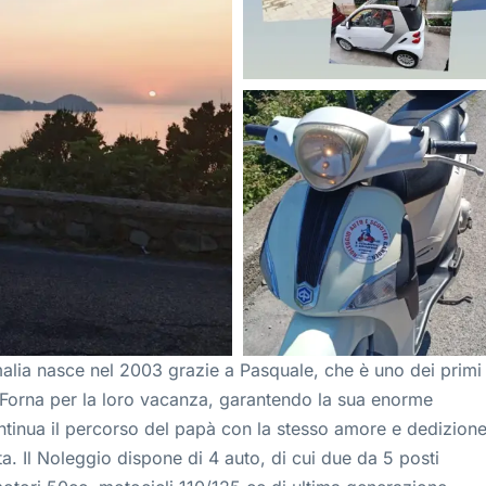
lia nasce nel 2003 grazie a Pasquale, che è uno dei primi
Le Forna per la loro vacanza, garantendo la sua enorme
ntinua il percorso del papà con la stesso amore e dedizion
ta. Il Noleggio dispone di 4 auto, di cui due da 5 posti