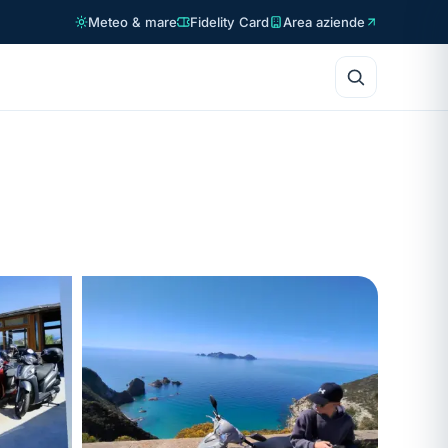
Meteo & mare
Fidelity Card
Area aziende