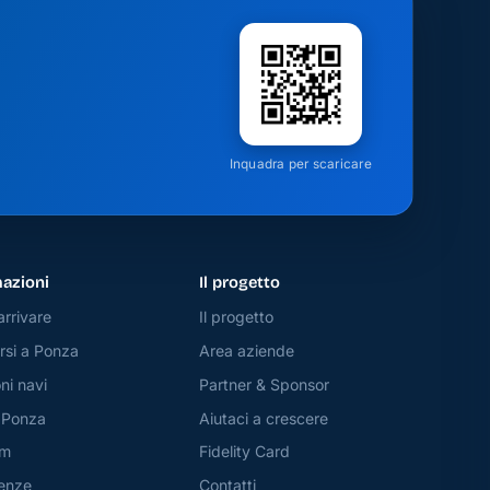
Inquadra per scaricare
azioni
Il progetto
rrivare
Il progetto
si a Ponza
Area aziende
ni navi
Partner & Sponsor
 Ponza
Aiutaci a crescere
am
Fidelity Card
enze
Contatti