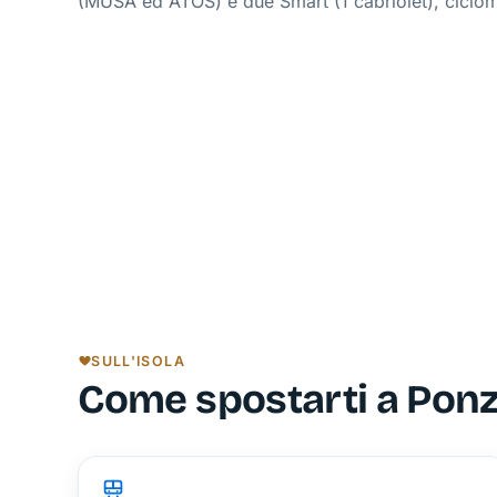
(MUSA ed ATOS) e due Smart (1 cabriolet), ciclom
SULL'ISOLA
Come spostarti a Pon