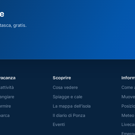
e
asca, gratis.
vacanza
Scoprire
Inform
attività
Cosa vedere
Come a
angiare
Spiagge e cale
Muover
rmire
La mappa dell'isola
Posizio
barca
Il diario di Ponza
Meteo
Eventi
Livec
Emerg