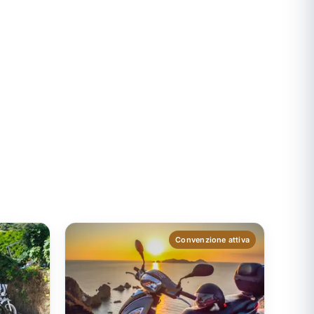
LE FORNA
Cala Dell'Acqua
to della
Il mare di Cala Dell'Acqua è ideale per il
a
nuoto e lo snorkeling.
Convenzione attiva