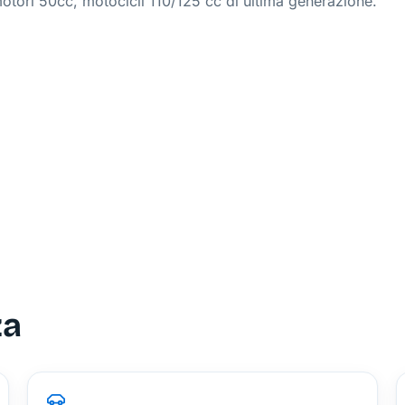
otori 50cc, motocicli 110/125 cc di ultima generazione.
za