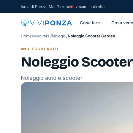
Isola di Ponza, Mar Tirreno
Livecam in diretta
Cosa fare
Cosa vede
Home
/
Muoversi
/
Noleggi
/
Noleggio Scooter Garden
NOLEGGIO AUTO
Noleggio Scoote
Noleggio auto e scooter