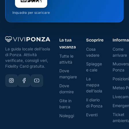
Inquadra per scaricare
La tua
Scoprire
Informa
vacanza
Cosa
Come
La guida locale dell'isola
di Ponza. Attività
vedere
arrivare
Tutte le
verificate, consigli veri,
attività
Spiagge
Muovers
Fidelity Card gratuita.
e cale
Ponza
Dove
mangiare
La
Posizioni
mappa
Dove
Meteo P
dell'isola
dormire
Livecam
Il diario
Gite in
Emerge
di Ponza
barca
Ticket
Eventi
Noleggi
ambient