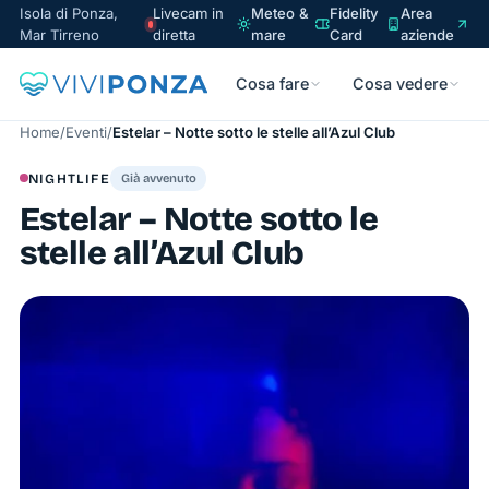
Isola di Ponza,
Livecam in
Meteo &
Fidelity
Area
Mar Tirreno
diretta
mare
Card
aziende
Cosa fare
Cosa vedere
Home
/
Eventi
/
Estelar – Notte sotto le stelle all’Azul Club
NIGHTLIFE
Già avvenuto
Estelar – Notte sotto le
stelle all’Azul Club