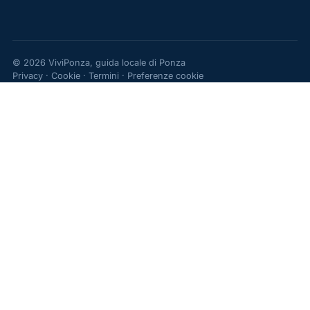
© 2026 ViviPonza, guida locale di Ponza
Privacy
·
Cookie
·
Termini
·
Preferenze cookie