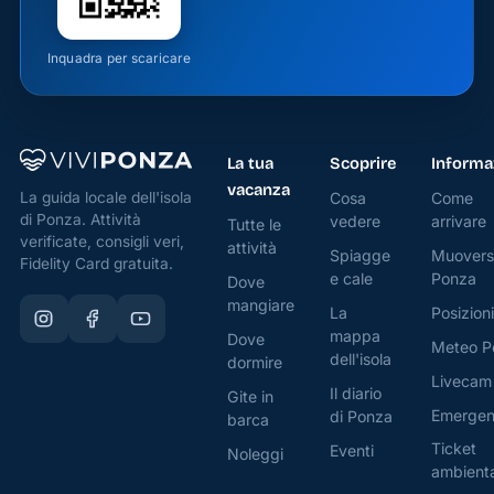
Inquadra per scaricare
La tua
Scoprire
Informa
vacanza
Cosa
Come
La guida locale dell'isola
di Ponza. Attività
vedere
arrivare
Tutte le
verificate, consigli veri,
attività
Spiagge
Muovers
Fidelity Card gratuita.
e cale
Ponza
Dove
mangiare
La
Posizioni
mappa
Dove
Meteo P
dell'isola
dormire
Livecam
Il diario
Gite in
Emerge
di Ponza
barca
Ticket
Eventi
Noleggi
ambient