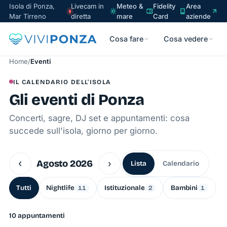
Isola di Ponza,
Livecam in
Meteo &
Fidelity
Area
Mar Tirreno
diretta
mare
Card
aziende
Cosa fare
Cosa vedere
Home
/
Eventi
IL CALENDARIO DELL'ISOLA
Gli eventi di Ponza
Concerti, sagre, DJ set e appuntamenti: cosa
succede sull'isola, giorno per giorno.
‹
Agosto 2026
›
Lista
Calendario
Tutti
Nightlife
Istituzionale
Bambini
11
2
1
10 appuntamenti