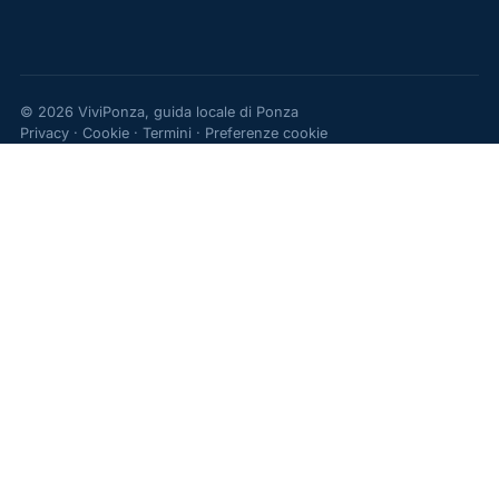
© 2026 ViviPonza, guida locale di Ponza
Privacy
·
Cookie
·
Termini
·
Preferenze cookie