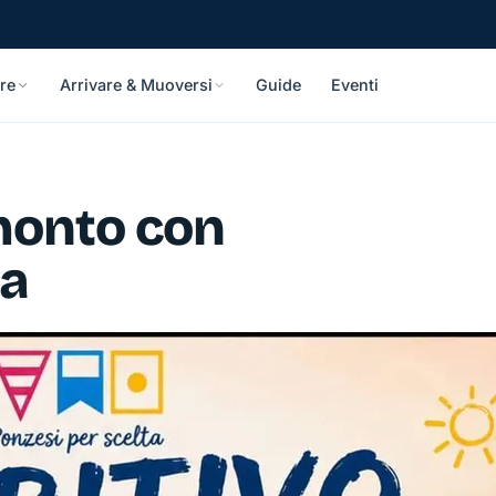
re
Arrivare & Muoversi
Guide
Eventi
monto con
ta