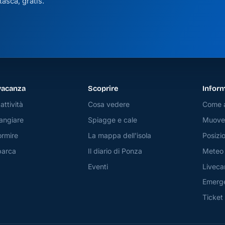
asca, gratis.
vacanza
Scoprire
Inform
attività
Cosa vedere
Come a
angiare
Spiagge e cale
Muover
rmire
La mappa dell'isola
Posizio
barca
Il diario di Ponza
Meteo
Eventi
Livec
Emerg
Ticket