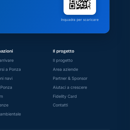
Inquadra per scaricare
azioni
Il progetto
rrivare
Il progetto
si a Ponza
Area aziende
ni navi
Partner & Sponsor
 Ponza
Aiutaci a crescere
am
Fidelity Card
enze
Contatti
 ambientale