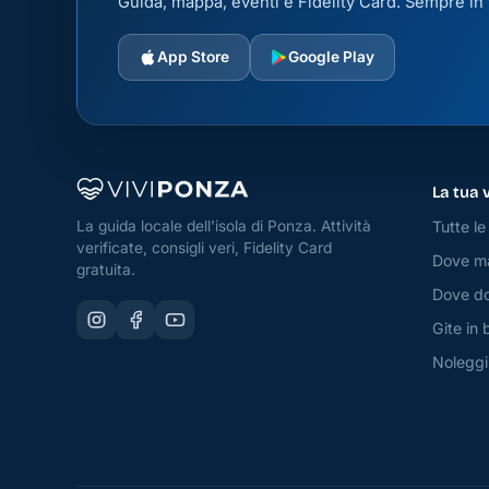
Guida, mappa, eventi e Fidelity Card. Sempre in t
App Store
Google Play
La tua 
Tutte le 
La guida locale dell'isola di Ponza. Attività
verificate, consigli veri, Fidelity Card
Dove m
gratuita.
Dove do
Gite in 
Noleggi