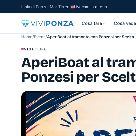
Isola di Ponza, Mar Tirreno
Livecam in diretta
Cosa fare
Cosa vede
Home
/
Eventi
/
AperiBoat al tramonto con Ponzesi per Scelta
NIGHTLIFE
AperiBoat al tra
Ponzesi per Scel