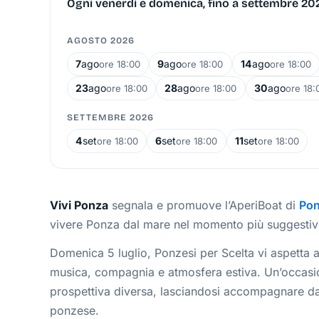
Ogni venerdì e domenica, fino a settembre 20
AGOSTO 2026
7
ago
9
ago
14
ago
ore 18:00
ore 18:00
ore 18:00
23
ago
28
ago
30
ago
ore 18:00
ore 18:00
ore 18:
SETTEMBRE 2026
4
set
6
set
11
set
ore 18:00
ore 18:00
ore 18:00
Vivi Ponza
segnala e promuove l’AperiBoat di
Pon
vivere Ponza dal mare nel momento più suggestivo 
Domenica 5 luglio, Ponzesi per Scelta vi aspetta a
musica, compagnia e atmosfera estiva. Un’occasion
prospettiva diversa, lasciandosi accompagnare dai
ponzese.