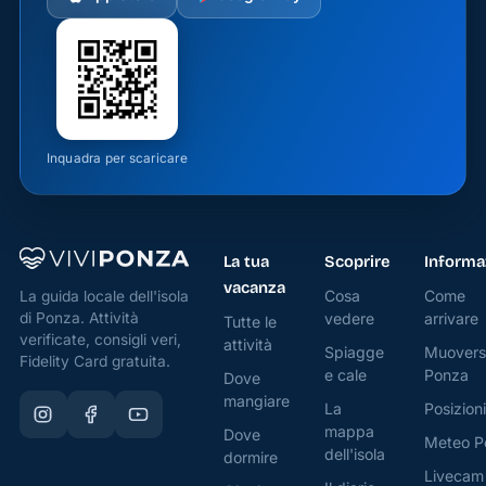
Inquadra per scaricare
La tua
Scoprire
Informa
vacanza
Cosa
Come
La guida locale dell'isola
di Ponza. Attività
vedere
arrivare
Tutte le
verificate, consigli veri,
attività
Spiagge
Muovers
Fidelity Card gratuita.
e cale
Ponza
Dove
mangiare
La
Posizioni
mappa
Dove
Meteo P
dell'isola
dormire
Livecam