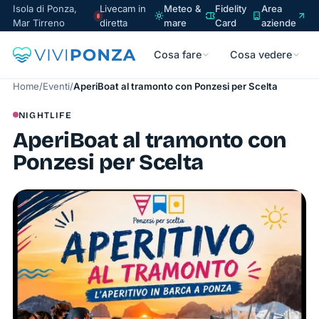
Isola di Ponza,
Livecam in
Meteo &
Fidelity
Area
Mar Tirreno
diretta
mare
Card
aziende
Cosa fare
Cosa vedere
Home
/
Eventi
/
AperiBoat al tramonto con Ponzesi per Scelta
NIGHTLIFE
AperiBoat al tramonto con
Ponzesi per Scelta