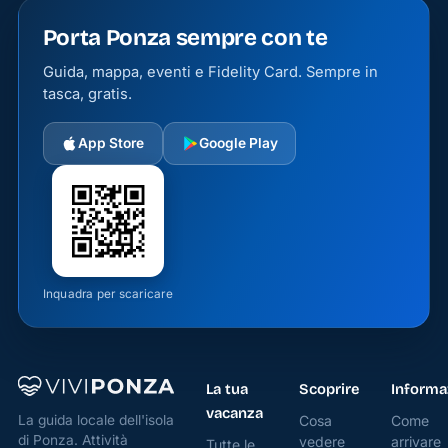
Porta Ponza sempre con te
Guida, mappa, eventi e Fidelity Card. Sempre in
tasca, gratis.
App Store
Google Play
Inquadra per scaricare
La tua
Scoprire
Informa
vacanza
Cosa
Come
La guida locale dell'isola
di Ponza. Attività
vedere
arrivare
Tutte le