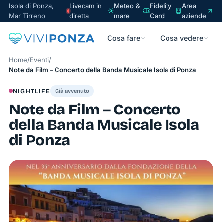
Isola di Ponza,
Livecam in
Meteo &
Fidelity
Area
Mar Tirreno
diretta
mare
Card
aziende
Cosa fare
Cosa vedere
Home
/
Eventi
/
Note da Film – Concerto della Banda Musicale Isola di Ponza
NIGHTLIFE
Già avvenuto
Note da Film – Concerto
della Banda Musicale Isola
di Ponza