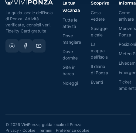
La tua
Scoprire
Informa
vacanza
Cosa
Come
La guida locale dell'isola
di Ponza. Attività
vedere
arrivare
Tutte le
verificate, consigli veri,
attività
Spiagge
Muovers
Fidelity Card gratuita.
e cale
Ponza
Dove
mangiare
La
Posizioni
mappa
Dove
Meteo P
dell'isola
dormire
Livecam
Il diario
Gite in
Emerge
di Ponza
barca
Ticket
Eventi
Noleggi
ambient
© 2026 ViviPonza, guida locale di Ponza
Privacy
·
Cookie
·
Termini
·
Preferenze cookie