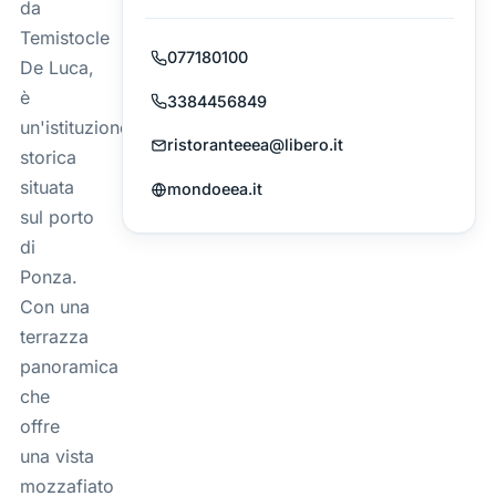
da
Temistocle
077180100
De Luca,
è
3384456849
un'istituzione
ristoranteeea@libero.it
storica
situata
mondoeea.it
sul porto
di
Ponza.
Con una
terrazza
panoramica
che
offre
una vista
mozzafiato