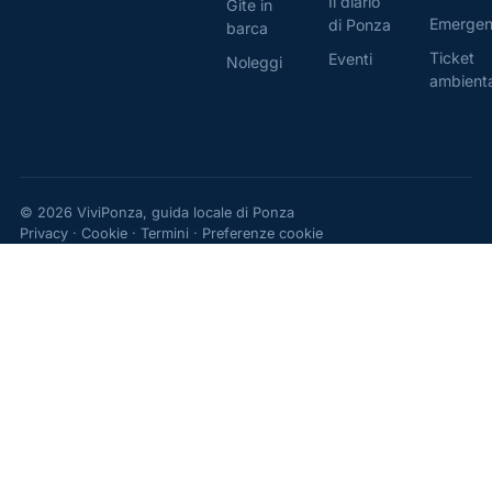
Il diario
Gite in
Emerge
di Ponza
barca
Ticket
Eventi
Noleggi
ambient
© 2026 ViviPonza, guida locale di Ponza
Privacy
·
Cookie
·
Termini
·
Preferenze cookie