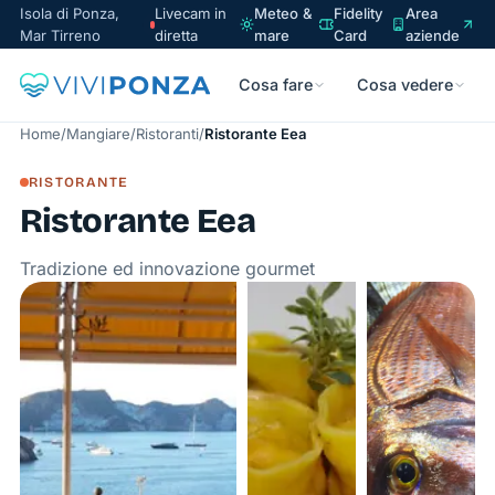
Isola di Ponza,
Livecam in
Meteo &
Fidelity
Area
Mar Tirreno
diretta
mare
Card
aziende
Cosa fare
Cosa vedere
Home
/
Mangiare
/
Ristoranti
/
Ristorante Eea
RISTORANTE
Ristorante Eea
Tradizione ed innovazione gourmet