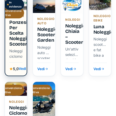
In
Verificata
evidenza
Convenzione
attiva
NOLEGGI
NOLEGGIO
NOLEGGIO
NOLEGGI
EBIKE
Ponzesi
AUTO
Noleggio
Luna
Per
Noleggio
Chiaia
Noleggio
Scelta
Scooter
–
Noleggio
Noleggio
Garden
Scooter
Scooter
scooter
Noleggio
Un'attività
e fat
Noleggio
auto e
selezionata
bike a
ciclomotori
scooter
da chi
pedalata
vive
assistita
5,0
Vedi
Vedi
Vedi
Vedi
Ponza
per
tutto
vivere
l'anno.
Ponza
in
Convenzione
Convenzione
attiva
attiva
libertà
NOLEGGI
Noleggio
Ciclomotori