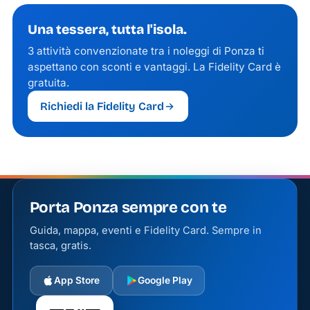
Forna; l'eBike è perfetta per muoverti con calma
e in libertà, aiutata dalla pedalata assistita sulle
Una tessera, tutta l'isola.
salite.
3 attività convenzionate tra i noleggi di Ponza ti
aspettano con sconti e vantaggi. La Fidelity Card è
gratuita.
Richiedi la Fidelity Card
Porta Ponza sempre con te
Guida, mappa, eventi e Fidelity Card. Sempre in
tasca, gratis.
App Store
Google Play