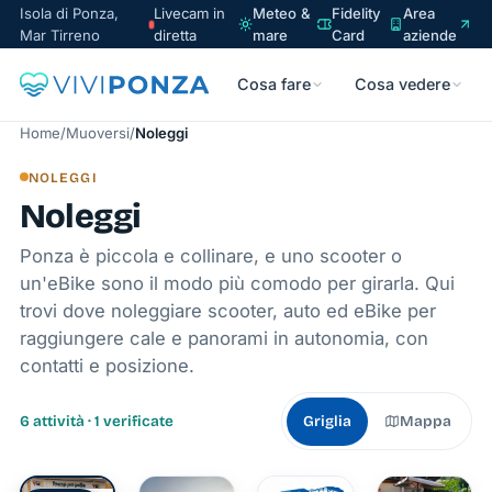
Isola di Ponza,
Livecam in
Meteo &
Fidelity
Area
Mar Tirreno
diretta
mare
Card
aziende
Cosa fare
Cosa vedere
Home
/
Muoversi
/
Noleggi
NOLEGGI
Noleggi
Ponza è piccola e collinare, e uno scooter o
un'eBike sono il modo più comodo per girarla. Qui
trovi dove noleggiare scooter, auto ed eBike per
raggiungere cale e panorami in autonomia, con
contatti e posizione.
6 attività · 1 verificate
Griglia
Mappa