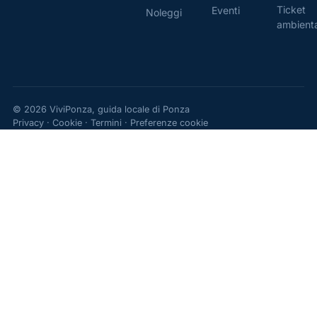
Ticket
Eventi
Noleggi
ambient
© 2026 ViviPonza, guida locale di Ponza
Privacy
·
Cookie
·
Termini
·
Preferenze cookie