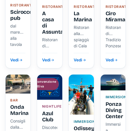
autenticità
RISTORANTE
RISTORANTE
RISTORANTE
RISTORANTE
e
Scirocco
A
La
Ciro
qualità
pub
casa
Marina
Miramare
in ogni
di
dal
Ristorante
Ristorante
boccone.
Assunta
mare
alla
di
alla
Ristorante
spiaggia
Tradizione
tavola
di
di Cala
Ponzese
cucina
Feola
mediterranea
Vedi
Vedi
Vedi
Vedi
Convenzione
attiva
IMMERSIONI
BAR
Ponza
Onda
NIGHTLIFE
Diving
Marina
Azul
Center
Club
Consigliata
IMMERSIONI
Immersioni
dalla
Discoteca,
Odissey
a