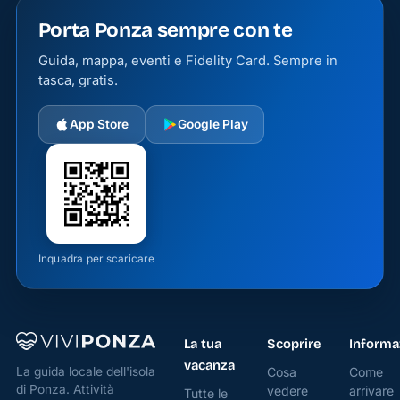
Porta Ponza sempre con te
Guida, mappa, eventi e Fidelity Card. Sempre in
tasca, gratis.
App Store
Google Play
Inquadra per scaricare
La tua
Scoprire
Informa
vacanza
Cosa
Come
La guida locale dell'isola
di Ponza. Attività
vedere
arrivare
Tutte le