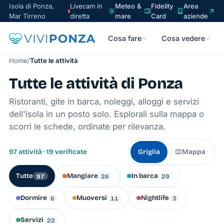
Isola di Ponza,
Livecam in
Meteo &
Fidelity
Area
Mar Tirreno
diretta
mare
Card
aziende
Cosa fare
Cosa vedere
Home
/
Tutte le attività
Tutte le attività di Ponza
Ristoranti, gite in barca, noleggi, alloggi e servizi
dell'isola in un posto solo. Esplorali sulla mappa o
scorri le schede, ordinate per rilevanza.
97 attività · 19 verificate
Griglia
Mappa
Tutte
Mangiare
In barca
97
26
29
Dormire
Muoversi
Nightlife
6
11
3
Servizi
22