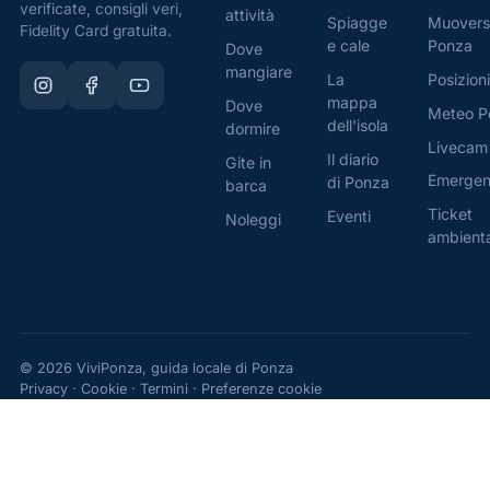
verificate, consigli veri,
attività
Spiagge
Muovers
Fidelity Card gratuita.
e cale
Ponza
Dove
mangiare
La
Posizioni
mappa
Dove
Meteo P
dell'isola
dormire
Livecam
Il diario
Gite in
Emerge
di Ponza
barca
Ticket
Eventi
Noleggi
ambient
© 2026 ViviPonza, guida locale di Ponza
Privacy
·
Cookie
·
Termini
·
Preferenze cookie