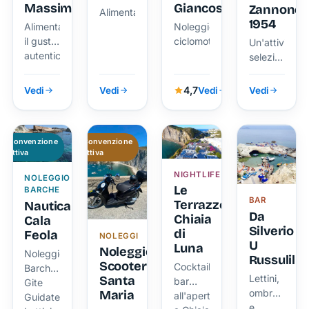
Massimo
Giancos
Zannone
Alimentari
1954
Alimentari
Noleggio
il gusto
ciclomotori
Un'attività
autentico
selezionata
di
da chi
Ponza
vive
4,7
Vedi
Vedi
Vedi
Vedi
Ponza
tutto
l'anno.
Convenzione
Convenzione
attiva
attiva
NIGHTLIFE
NOLEGGIO
Le
BARCHE
BAR
Terrazze
Nautica
Da
Chiaia
Cala
Silverio
di
Feola
NOLEGGI
U
Luna
Noleggio
Noleggio
Russulill
Scooter
Cocktail
Barche,
Lettini,
Santa
bar
Gite
ombrelloni
Maria
all'aperto
Guidate,
e