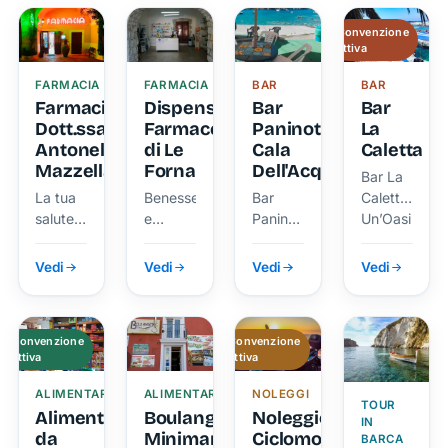
cura di
Natura
te ogni
Convenzione
giorno
attiva
FARMACIA
FARMACIA
BAR
BAR
Farmacia
Dispensario
Bar
Bar
Dott.ssa
Farmaceutico
Paninoteca
La
Antonella
di Le
Cala
Caletta
Mazzella
Forna
Dell'Acqua
Bar La
La tua
Benessere
Bar
Caletta
salute e
e
Paninoteca
Un’Oasi
prodotti
salute,
Cala
di Relax
di
la tua
dell'Acqua
Vedi
Vedi
Vedi
Vedi
qualità
tranquillità
per il
in
tuo
vacanza
Convenzione
Convenzione
benessere
attiva
attiva
quotidiano
ALIMENTARI
ALIMENTARI
NOLEGGI
TOUR
Alimentari
Boulangerie
Noleggio
IN
da
Minimarket
Ciclomotori
BARCA