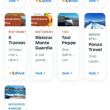
ed
5,0
4,9
Vedi
Vedi
Vedi
Vedi
famiglia
Ombrelloni,
Servizio
Bar
Convenzione
Convenzione
attiva
attiva
RISTORANTE
RISTORANTE
TAXI
SERVIZI
Il
Ristorante
Taxi
UTILI
Tramonto
Monte
Peppe
Ponza
Guardia
Travel
Un’esperienza
Giro
che va
A soli
dell'Isola
Orari
oltre il
quindici
con
marittimi
cibo
minuti
Super
Ponza
dalla
Peppe
5,0
Vedi
Vedi
Vedi
Vedi
piazzetta
NOLEGGIO
BARCHE