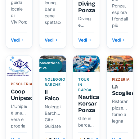
guida
lounge
Diving
Ponza,
locale
bar e
Ponza
esplora
di
cene
Diving
i fondali
ViviPonza.
spettacolo
e
più
Apnea
spettacolari
a
del
Vedi
Vedi
Vedi
Vedi
Ponza,
Mediterrane
per
escursioni
Convenzione
subacquee
attiva
indimenticabili
NOLEGGIO
TOUR
PIZZERIA
PESCHERIA
BARCHE
IN
La
BARCA
Coop
Il
Scogliera
NauticaDL
Unipesca
Falco
Ristorante,
Korsar
L’Unipesca
Noleggio
pizzeria
Ponza
è una
Barche,
forno a
Gite in
vera e
Gite
legna
barca
propria
Guidate,
delle
cooperativa
Lettini
isole
di