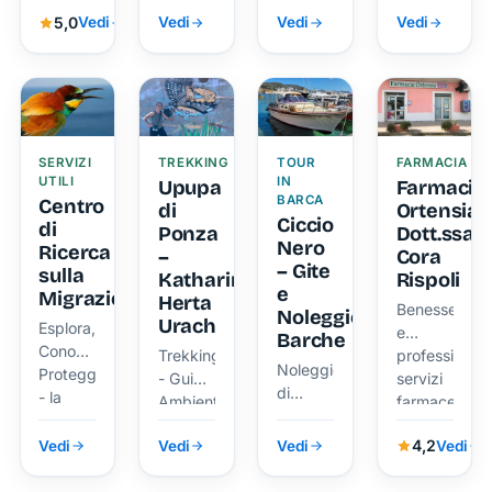
5,0
Vedi
Vedi
Vedi
Vedi
SERVIZI
TREKKING
TOUR
FARMACIA
UTILI
IN
Upupa
Farmacia
BARCA
Centro
di
Ortensia
Ciccio
di
Ponza
Dott.ssa
Nero
Ricerca
–
Cora
– Gite
sulla
Katharina
Rispoli
e
Migrazione
Herta
Benessere
Noleggio
Urach
Esplora,
e
Barche
Conosci,
Trekking
professionalit
Noleggio
Proteggi
- Guida
servizi
di
- la
Ambientale
farmaceutici
barche,
Scienza
dedicati
gommoni
al
4,2
Vedi
Vedi
Vedi
Vedi
per
e gite
Servizio
prenderti
guidate
della