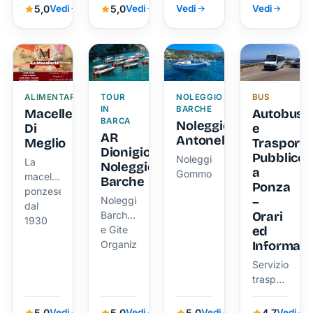
5,0
5,0
Vedi
Vedi
Vedi
Vedi
ALIMENTARI
TOUR
NOLEGGIO
BUS
IN
BARCHE
Macelleria
Autobus
BARCA
Noleggio
Di
e
AR
Antonello
Meglio
Trasporto
Dionigio
Pubblico
Noleggio
La
Noleggio
a
Gommoni
macelleria
Barche
Ponza
ponzese
–
Noleggio
dal
Orari
Barche
1930
ed
e Gite
Informazi
Organizzate
Servizio
trasporto
pubblico
urbano
5,0
5,0
5,0
4,7
Vedi
Vedi
Vedi
Vedi