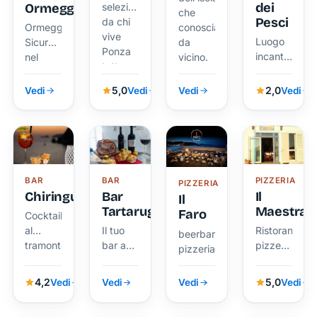
dei
Ormeggio
selezionata
che
Pesci
da chi
Ormeggio
conosciamo
vive
Luogo
Sicuro
da
Ponza
incantevole
nel
vicino.
tutto
che
Porto di
l'anno.
incarna
Ponza
5,0
2,0
Vedi
Vedi
Vedi
Vedi
l'autentica
essenza
dell'isola
BAR
BAR
PIZZERIA
PIZZERIA
Chiringuito
Bar
Il
Il
Tartaruga
Maestral
Faro
Cocktail
al
Il tuo
Ristorante,
beerbar
tramonto
bar a
pizzeria
pizzeria
di
Le
forno a
Chiaia
Forna
legna
4,2
5,0
Vedi
Vedi
Vedi
Vedi
di Luna