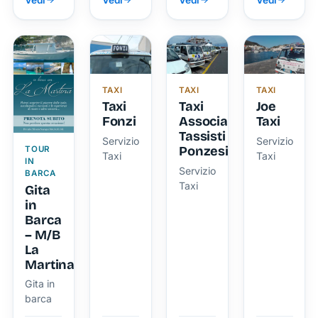
veloce
vivere
la tua
ovunque
Ponza
vacanza
ti trovi
in
libertà
TAXI
TAXI
TAXI
Taxi
Taxi
Joe
Fonzi
Associazione
Taxi
Tassisti
Servizio
Servizio
Ponzesi
TOUR
Taxi
Taxi
IN
Servizio
BARCA
Taxi
Gita
in
Barca
– M/B
La
Martina
Gita in
barca