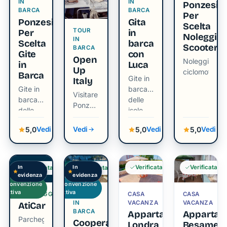
IN
IN
Ponzesi
BARCA
BARCA
Per
Ponzesi
Gita
Scelta
TOUR
Per
in
Noleggio
IN
Scelta
barca
Scooter
BARCA
Gite
con
Open
Noleggio
in
Luca
Up
ciclomotori
Barca
Gite in
Italy
Gite in
barca
Visitare
barca
delle
Ponza
delle
isole
in un
isole
Giorno
5,0
5,0
5,0
Vedi
Vedi
Vedi
Vedi
da
Roma e
da
Verificata
Verificata
In
In
Verificata
Verificata
Anzio
evidenza
evidenza
Convenzione
Convenzione
attiva
attiva
PARCHEGGI
TOUR
CASA
CASA
IN
VACANZA
VACANZA
AtiCar
BARCA
Appartamento
Appartam
Parcheggio
Cooperativa
Londra
Besame