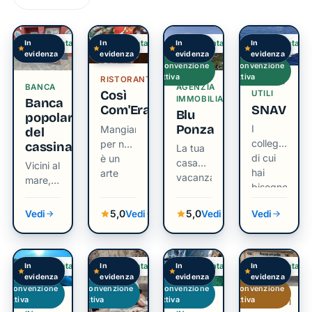
In
In
In
In
Verificata
Verificata
Verificata
Verificata
evidenza
evidenza
evidenza
evidenza
Convenzione
Convenzione
attiva
attiva
RISTORANTE
SERVIZI
BANCA
AGENZIA
Così
UTILI
IMMOBILIARE
Banca
SNAV
Com'Era
Blu
popolare
Ponza
I
Mangiare
del
collegamenti
per noi
cassinate
La tua
di cui
è un
casa
Vicini al
hai
arte
vacanza
mare,
bisogno
vista
vicini
mare
alle
5,0
5,0
Vedi
Vedi
Vedi
Vedi
persone
In
In
In
In
Verificata
Verificata
Verificata
Verificata
evidenza
evidenza
evidenza
evidenza
Convenzione
Convenzione
Convenzione
Convenzione
attiva
attiva
attiva
attiva
TOUR
TOUR
NOLEGGI