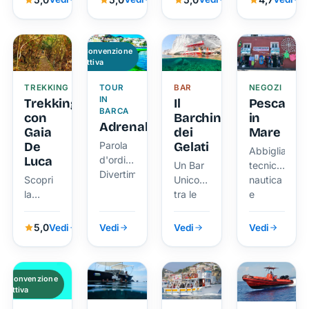
Convenzione
attiva
TREKKING
TOUR
BAR
NEGOZI
IN
Trekking
Il
Pesca
BARCA
con
Barchino
in
Adrenaline
Gaia
dei
Mare
De
Gelati
Parola
Abbigliamen
Luca
d'ordine
Un Bar
tecnico,
Divertimento
Scopri
Unico
nautica
la
tra le
e
bellezza
Onde di
subacquea
incontaminata
Ponza
5,0
Vedi
Vedi
Vedi
Vedi
delle
Isole
Pontine
Convenzione
attiva