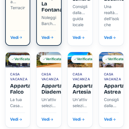
a
La
Consigliata
Una
Terracina
Fontana
dalla
realtà
Noleggio
guida
dell'isola
Barche
locale
che
e Gite
di
conosciamo
Organizzate
ViviPonza.
da
Vedi
Vedi
Vedi
Vedi
vicino.
Verificata
Verificata
Verificata
Verificata
CASA
CASA
CASA
CASA
VACANZA
VACANZA
VACANZA
VACANZA
Appartamento
Appartamento
Appartamento
Appartam
Falco
Diadema
Artesia
Astrea
La tua
Un'attività
Un'attività
Consigliata
Casa
selezionata
selezionata
dalla
Vacanza
da chi
da chi
guida
con
vive
vive
locale
Vedi
Vedi
Vedi
Vedi
Vista
Ponza
Ponza
di