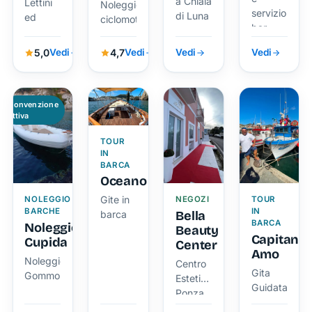
a Chiaia
Lettini
Noleggio
servizio
di Luna
ed
ciclomotori
bar.
Ombrelloni,
Servizio
5,0
4,7
Vedi
Vedi
Vedi
Vedi
Bar
Convenzione
attiva
TOUR
IN
BARCA
Oceano
Gite in
NOLEGGIO
NEGOZI
TOUR
BARCHE
IN
Bella
barca
BARCA
Noleggio
Beauty
Capitan
Cupida
Center
Amo
Noleggio
Centro
Gita
Gommoni
Estetico
Guidata
Ponza