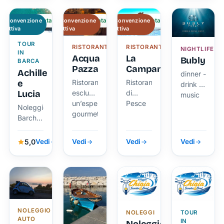
Mare
tutto
tutto
ViviPonza.
l'anno.
l'anno.
Convenzione
Verificata
Convenzione
Verificata
Convenzione
Verificata
attiva
attiva
attiva
TOUR
RISTORANTE
RISTORANTE
NIGHTLIFE
IN
Acqua
La
Bubly
BARCA
Pazza
Campanella
Achille
dinner -
e
Ristorante
Ristorante
drink -
Lucia
esclusivo,
di
music
un’esperienza
Pesce
Noleggio
gourmet
Barche
e Gite
Organizzate
5,0
Vedi
Vedi
Vedi
Vedi
NOLEGGIO
NOLEGGI
TOUR
AUTO
IN