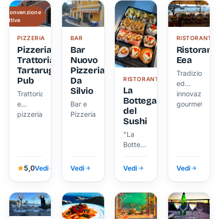
Convenzione
attiva
PIZZERIA
BAR
RISTORANTE
Pizzeria
Bar
Ristorant
Trattoria
Nuovo
Eea
Tartaruga
Pizzeria
Tradizione
Pub
Da
RISTORANTE
ed
La
Silvio
Trattoria
innovazione
Bottega
e
Bar e
gourmet
del
pizzeria
Pizzeria
Sushi
"La
Bottega
del
Sushi"
5,0
Vedi
Vedi
Vedi
Vedi
è la
destinazione
ideale
per chi
cerca