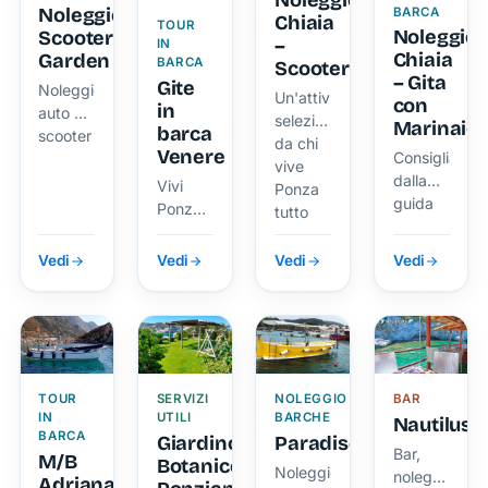
Noleggio
Noleggio
BARCA
Chiaia
TOUR
Noleggio
Scooter
–
IN
Chiaia
Garden
BARCA
Scooter
– Gita
Gite
Noleggio
Un'attività
con
in
auto e
selezionata
Marinaio
barca
scooter
da chi
Venere
Consigliata
vive
dalla
Vivi
Ponza
guida
Ponza
tutto
locale
come
l'anno.
di
un vero
Vedi
Vedi
Vedi
Vedi
ViviPonza.
isolano
TOUR
SERVIZI
NOLEGGIO
BAR
IN
UTILI
BARCHE
Nautilus
BARCA
Giardino
Paradise
Bar,
M/B
Botanico
Noleggio
noleggio
Adriana