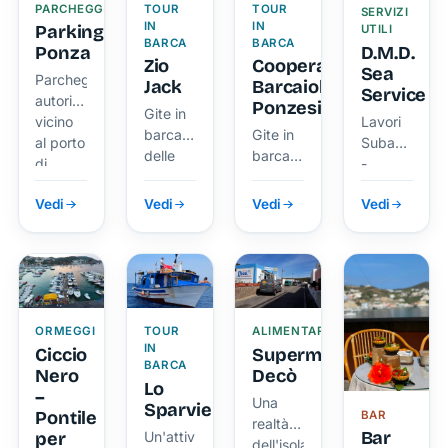
PARCHEGGI
TOUR
TOUR
SERVIZI
IN
IN
Parking
UTILI
BARCA
BARCA
D.M.D.
Ponza
Zio
Cooperativa
Sea
Parcheggio
Jack
Barcaioli
Service
autorizzato
Ponzesi
Gite in
Lavori
vicino
barca
Gite in
Subacquei
al porto
delle
barca
-
di
isole
delle
Perizie
Ponza
isole
Vedi
Vedi
Vedi
Vedi
-
Rimorchi
-
Assistenza
Nautica
ORMEGGI
TOUR
ALIMENTARI
IN
Ciccio
Supermercato
BARCA
Nero
Decò
Lo
–
Una
Sparviero
Pontile
BAR
realtà
Bar
per
Un'attività
dell'isola